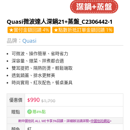
Quasi微波達人深鍋21+蒸盤_C2306442-1
★實付金額回饋 4%
★點數折抵訂單金額回饋 1%
品牌：
Quasi
可微波、操作簡單、省時省力
深容量、燉菜、拌煮都合適
雙耳提把、隔熱防燙，輕鬆端取
透氣鍋蓋、排水更鮮美
時尚實用、紅灰配色，餐桌兼具
990
$
優惠價
$1,790
贈點
贈4%點
刷中國信託 ALL ME卡享3%回饋，詳細辦法請詳閱<
中國信託網站
>
顏色
紅