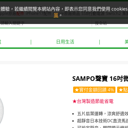
使用體驗，若繼續閱覽本網站內容，即表示您同意我們使用 cook
pple原廠
配件
iPhone17配件
Apple原廠商品
SSB行動電源
Switch2
集
策
。
電
|
日用生活
|
SAMPO聲寶 16吋
★實付金額回饋 4%
★點
★台灣製造節能省電
五片扇葉運轉，涼爽舒適
超靜音日本技術DC直流馬
可設定靜音、關閉顯示燈