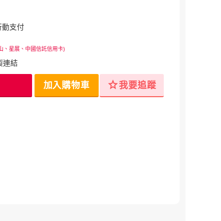
行動支付
山、星展、中國信託信用卡)
製連結
star
加入購物車
我要追蹤