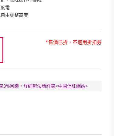
1度電
式自由調整高度
*售價已折，不適用折扣券
8
E卡享3%回饋，詳細辦法請詳閱<
中國信託網站
>