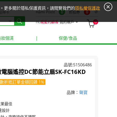
ies。更多關於隱私保護資訊，請閱覽我們的
隱私權保護政
0
0
Hami Point
折扣券
refresh
點神卡
Hi,
親愛的顧客
我的帳戶
0
美妝個清
|
保健/食品
品號:51506486
微電腦遙控DC節能立扇SK-FC16KD
數折抵訂單金額回饋 1%
品牌：
聲寶
效果最佳
達設計
設計，夜晚操作不擾眠