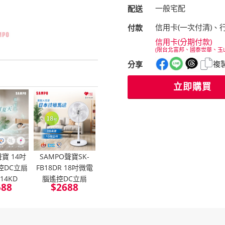
一般宅配
配送
信用卡(一次付清)、
付款
信用卡(分期付款)
(限台北富邦、國泰世華、玉
複
分享
立即購買
聲寶 14吋
SAMPO聲寶SK-
控DC立扇
FB18DR 18吋微電
M14KD
腦遙控DC立扇
588
$
2688