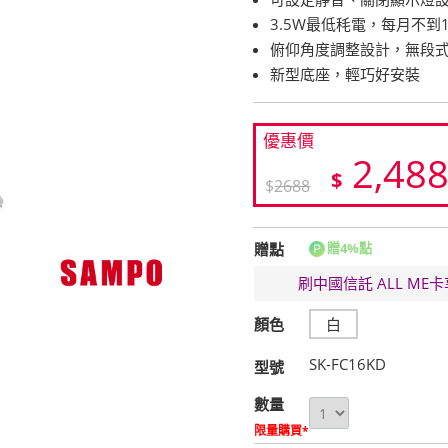
3.5W最低秏電，每月不到
俯仰角度調整設計，無段
新型底座，輕巧好安裝
優惠價
2,48
$
$
2688
贈點
贈4%點
刷中國信託 ALL M
顏色
白
SK-FC16KD
型號
數量
限量購買*