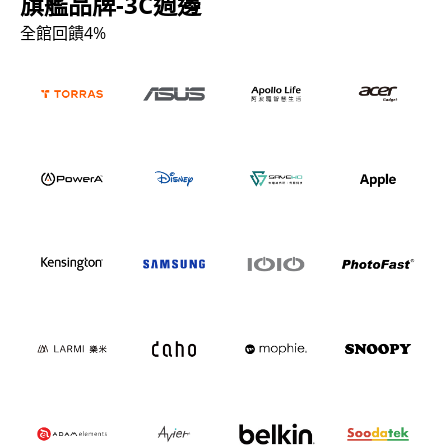
旗艦品牌-3C週邊
全館回饋4%