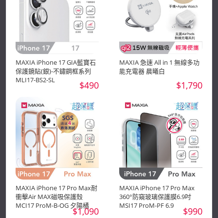
MAXIA iPhone 17 GIA藍寶石
MAXIA 急速 All in 1 無線多功
保護鏡貼(銀)-不鏽鋼框系列
能充電器 晨曦白
MLI17-BS2-SL
$490
$1,790
MAXIA iPhone 17 Pro Max耐
MAXIA iPhone 17 Pro Max
衝擊Air MAX磁吸保護殼
360°防窺玻璃保護膜6.9吋
MCI17 ProM-B-OG 夕陽橘
MSI17 ProM-PF 6.9
$1,090
$990