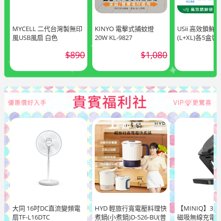
MYCELL 二代台灣製無印
KINYO 電擊式捕蚊燈
USii 高效鎖鮮
風USB風扇 白色
20W KL-9827
(L+XL)各5盒裝
$890
$1,080
大同 16吋DC直流變頻電
HYD 輕旅行寬電壓料理快
【MINIQ】3 i
扇TF-L16DTC
煮鍋(小煮鍋)D-526-BU(普
磁吸無線充電器