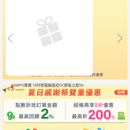
SAMPO聲寶 16吋微電腦遙控DC節能立扇SK-
FC16KD
$2,488