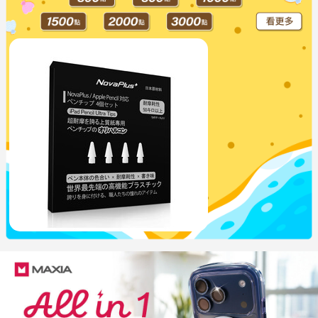
NovaPlus UX替換筆尖組4入 白
$499