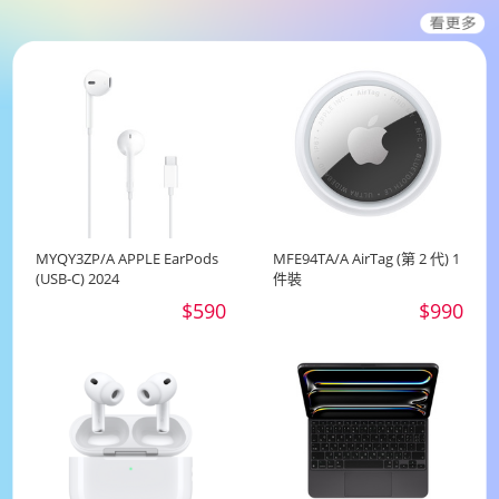
MYQY3ZP/A APPLE EarPods
MFE94TA/A AirTag (第 2 代) 1
(USB-C) 2024
件裝
$590
$990