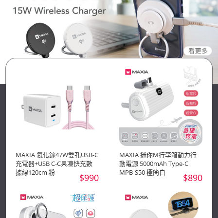
MAXIA 氮化鎵47W雙孔USB-C
MAXIA 迷你M行李箱動力行
充電器+USB C-C果凍快充數
動電源 5000mAh Type-C
據線120cm 粉
MPB-S50 極簡白
$990
$890