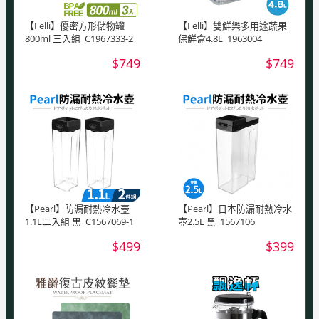
【Felli】優密方形儲物罐
【Felli】雙鮮樂多用途蔬果
800ml 三入組_C1967333-2
保鮮盒4.8L_1963004
$749
$749
【Pearl】防漏耐熱冷水壺
【Pearl】日本防漏耐熱冷水
1.1L二入組 黑_C1567069-1
壺2.5L 黑_1567106
$499
$399