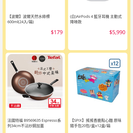
【波爾】波爾天然水綠標
(白)AirPods 4 藍牙耳機 主動式
600ml(24入/箱)
降噪款
$179
$5,990
法國特福 B9569635 Espresso系
【SPIX】搖搖香脆點心麵 原味
列34cm不沾炒鍋加蓋
隨手包20包/盒x12盒/箱