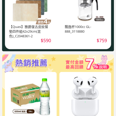
【Quasi】雅爵復古皮紋餐
飄逸杯1000cc GL-
墊四件組42x29cm(混
888_3118880
色)_C2048361-2
$590
$759