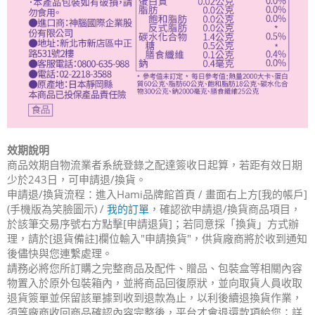
效期說明
商品效期自物流業者系統登錄之配達簽收日起算，若距有效日期
少於243日，可申請退/換貨。
申請退/換貨流程：進入Hami品牌館首頁 / 畫面右上方[我的帳戶]
(手機版為笑臉圖示) /
我的訂單
，確認欲申請退/換貨商品項目，
於該筆交易序號右方點擊[申請退貨]；若同意採「換貨」方式辦
理，請於[退貨備註]欄位輸入"申請換貨"，供貨廠商將於收到通知
後儘快與您連繫處理。
請務必將您所訂購之完整商品及配件、贈品、包裝盒等相關內容
物置入於原外包裝箱內，並將商品回復原狀，並向取貨人員收取
退貨簽單並保留該單據到收到退款為止，以利後續退換貨作業，
須等廠商收回商品確認內容完整後，平台才會退還款項給您；詳