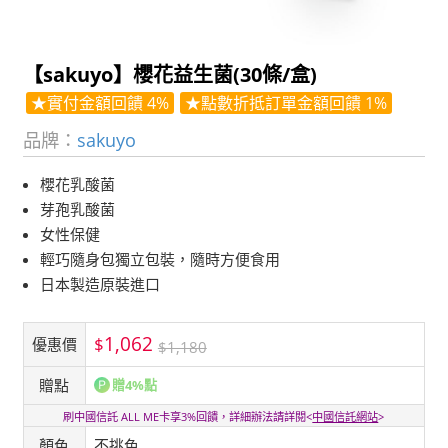
【sakuyo】櫻花益生菌(30條/盒)
★實付金額回饋 4%
★點數折抵訂單金額回饋 1%
品牌：
sakuyo
櫻花乳酸菌
芽孢乳酸菌
女性保健
輕巧隨身包獨立包裝，隨時方便食用
日本製造原裝進口
1,062
$
優惠價
$1,180
贈點
贈4%點
刷中國信託 ALL ME卡享3%回饋，詳細辦法請詳閱<
中國信託網站
>
顏色
不挑色