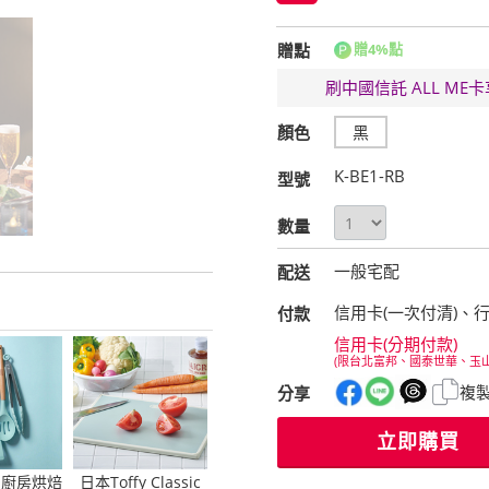
贈點
贈4%點
刷中國信託 ALL M
顏色
黑
K-BE1-RB
型號
數量
一般宅配
配送
信用卡(一次付清)、
付款
信用卡(分期付款)
(限台北富邦、國泰世華、玉
複
分享
立即購買
y 廚房烘焙
日本Toffy Classic