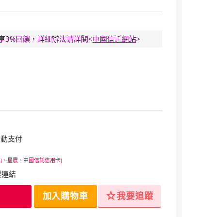
E卡享3%回饋，詳細辦法請詳閱<
中國信託網站
>
行動支付
山、星展、中國信託信用卡)
製連結
star
加入購物車
我要追蹤