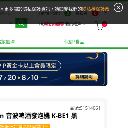
ies。更多關於隱私保護資訊，請閱覽我們的
隱私權保護政
0
0
Hami Point
折扣券
refresh
點神卡
Hi,
親愛的顧客
我的帳戶
0
美妝個清
|
保健/食品
品號:51514061
ium 音波啤酒發泡機 K-BE1 黑
數折抵訂單金額回饋 1%