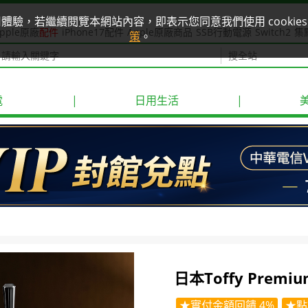
使用體驗，若繼續閱覽本網站內容，即表示您同意我們使用 cook
pple原廠
配件
iPhone17配件
Apple原廠商品
SSB行動電源
Switch2
集
策
。
電
|
日用生活
|
日本Toffy Prem
★實付金額回饋 4%
★點