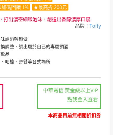
加碼回饋 1%
★最高折 200元
術，打出濃密細緻泡沫，創造出香醇濃厚口感
品牌：
Toffy
美味調酒輕鬆做
切換調整，調出屬於自己的專屬調酒
涼飲品
房、吧檯、野餐等各式場所
中華電信 黃金級以上VIP
2
點我登入查看
本商品目前無相關折扣券