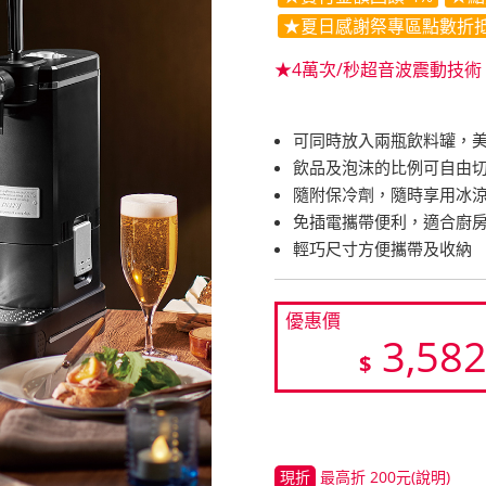
★夏日感謝祭專區點數折抵
★4萬次/秒超音波震動技
可同時放入兩瓶飲料罐，
飲品及泡沫的比例可自由
隨附保冷劑，隨時享用冰
免插電攜帶便利，適合廚
輕巧尺寸方便攜帶及收納
優惠價
3,58
$
現折
最高折 200元
(說明)