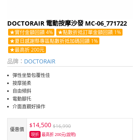
DOCTORAIR 電動按摩沙發 MC-06_771722
★實付金額回饋 4%
★點數折抵訂單金額回饋 1%
★夏日感謝祭專區點數折抵加碼回饋 1%
★最高折 200元
品牌：
DOCTORAIR
彈性坐墊包覆性佳
按摩搥柔
自由傾斜
電動腳托
介面直觀好操作
14,500
$
$16,990
優惠價
現折
最高折 200元
(說明)