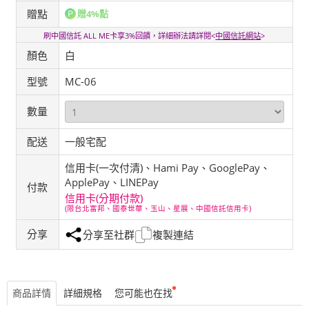
贈點
贈4%點
刷中國信託 ALL ME卡享3%回饋，詳細辦法請詳閱<
中國信託網站
>
顏色
白
型號
MC-06
數量
配送
一般宅配
信用卡(一次付清)、Hami Pay、GooglePay、
ApplePay、LINEPay
付款
信用卡(分期付款)
(限台北富邦、國泰世華、玉山、星展、中國信託信用卡)
分享
分享至社群
複製連結
商品詳情
詳細規格
您可能也在找