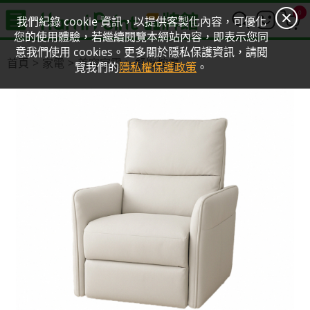
0
我們紀錄 cookie 資訊，以提供客製化內容，可優化
您的使用體驗，若繼續閱覽本網站內容，即表示您同
意我們使用 cookies。更多關於隱私保護資訊，請閱
首頁
家電
美容家電
舒壓按摩
覽我們的
隱私權保護政策
。