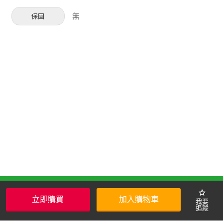
無
保固
關於我們
star
立即購買
加入購物車
Hami Point品牌館服務使用條款
隱私權保護政策
中華電信會員服務條款