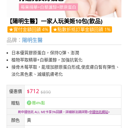
【陽明生醫】一家人玩美姬10包(飲品)
★實付金額回饋 4%
★點數折抵訂單金額回饋 1%
品牌：
陽明生醫
日本優質膠原蛋白，保持Q彈、澎潤
植物萃取精華+白藜蘆醇，加強抗氧化
接骨木莓萃取，能增加膠原蛋白形成,使皮膚白皙有彈性、
淡化黑色素、減緩肌膚老化
712
$
優惠價
$890
贈點
贈4%點
刷中國信託 ALL ME卡享3%回饋，詳細辦法請詳閱<
中國信託網站
>
顏色
黃