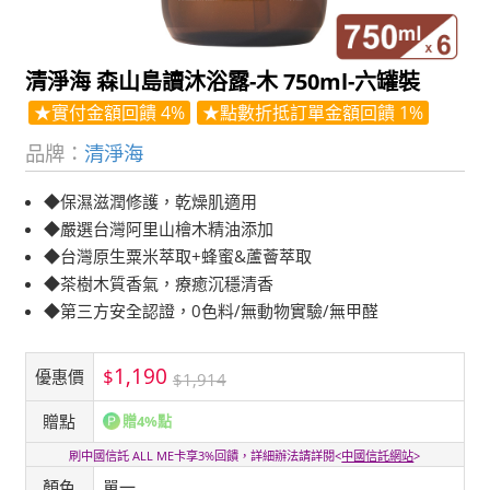
清淨海 森山島讀沐浴露-木 750ml-六罐裝
★實付金額回饋 4%
★點數折抵訂單金額回饋 1%
品牌：
清淨海
◆保濕滋潤修護，乾燥肌適用
◆嚴選台灣阿里山檜木精油添加
◆台灣原生粟米萃取+蜂蜜&蘆薈萃取
◆茶樹木質香氣，療癒沉穩清香
◆第三方安全認證，0色料/無動物實驗/無甲醛
1,190
$
優惠價
$1,914
贈點
贈4%點
刷中國信託 ALL ME卡享3%回饋，詳細辦法請詳閱<
中國信託網站
>
顏色
單一