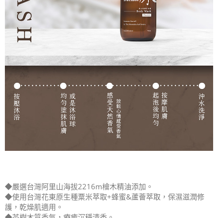
◆嚴選台灣阿里山海拔2216m檜木精油添加。
◆使用台灣花東原生種粟米萃取+蜂蜜&蘆薈萃取，保濕滋潤修
護，乾燥肌適用。
◆茶樹木質香氣，療癒沉穩清香。