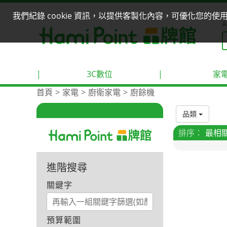
我們紀錄 cookie 資訊，以提供客製化內容，可優化您的
A
|
3C數位
|
家
首頁
家電
廚衛家電
廚餘機
品類
排序：
最相
進階搜尋
關鍵字
預算範圍