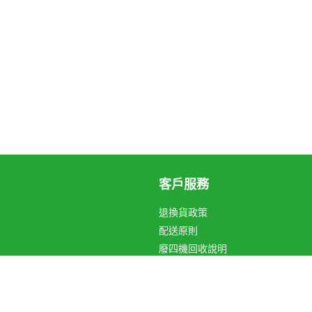
客戶服務
退換貨政策
配送原則
廢四機回收說明
循環箱愛地球
關於Hami Point