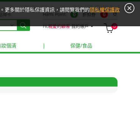
ies。更多關於隱私保護資訊，請閱覽我們的
隱私權保護政
0
0
Hami Point
折扣券
refresh
點神卡
Hi,
親愛的顧客
我的帳戶
0
美妝個清
|
保健/食品