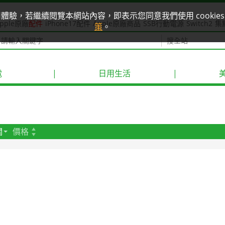
使用體驗，若繼續閱覽本網站內容，即表示您同意我們使用 cook
pple原廠
配件
iPhone17配件
Apple原廠商品
SSB行動電源
Switch2
集
策
。
電
|
日用生活
|
關
價格