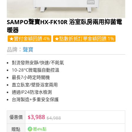
SAMPO聲寶HX-FK10R 浴室臥房兩用抑菌電
暖器
★實付金額回饋 4%
★點數折抵訂單金額回饋 1%
品牌：
聲寶
對流發熱安靜/快速/不耗氧
10-28°C微電腦自動控溫
最長7小時定時關機
直立臥室/壁掛浴室兩用
通過IP24防潑水檢測
台灣製造+多重安全保護
3,988
$
優惠價
$4,988
贈點
贈4%點