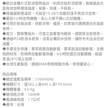
◆鋁合金鰭片式對流發熱設計，利用空氣對流原理，無需風扇也
能有效加熱環境溫度，安靜、快速、不耗氧。
◆微電腦智慧溫控，可設定10-28°C自動控溫不再忽冷忽熱。
◆最長7小時定時關機，安心入睡不擔心忘記關機。
◆可用於乾燥浴室、烘乾衣物、暖房，四季皆可選擇適合的溫度
使用。
◆直立、壁掛雙設計，可直立放置室內暖房，或壁掛浴室使用。
◆通過IP24防潑水檢測，浴室必備防水技術，讓你冬天出浴也好
溫暖。
◆多重安全保護：異常高壓自動斷電、異常高溫自動斷電、全機
阻燃材質、防傾倒自動斷電保護、8小時防遺忘自動關機、超過
室溫28°C停止加熱。
◆台灣生產製造，通過BSMI商檢檢驗合格，使用最安心。
商品規格
◆額定電壓及頻率：110V/60Hz
◆機體尺寸：寬562 x 高440 x 深170 (mm)
◆機體重量：4.6 Kg
◆總消耗功率：1000W
◆電源線長度：1.7公尺
◆產地：台灣