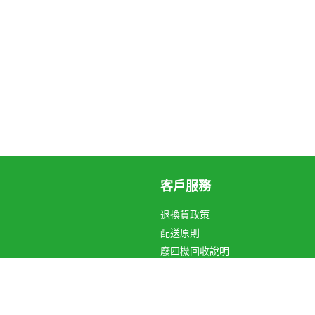
客戶服務
退換貨政策
配送原則
廢四機回收說明
循環箱愛地球
關於Hami Point