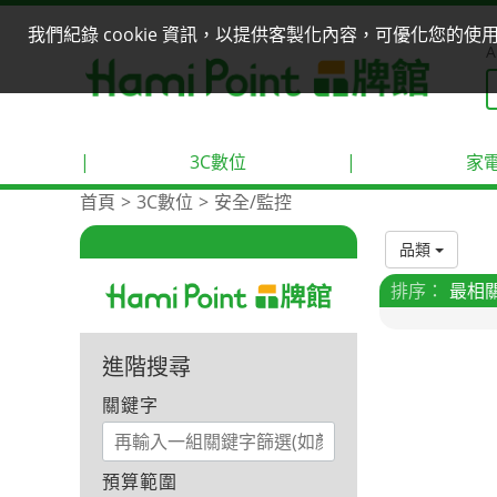
我們紀錄 cookie 資訊，以提供客製化內容，可優化您的
A
|
3C數位
|
家
首頁
3C數位
安全/監控
品類
排序：
最相
進階搜尋
關鍵字
預算範圍