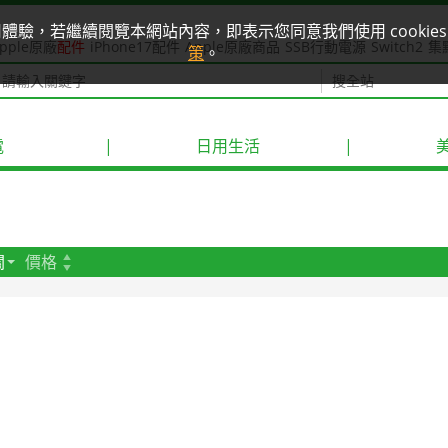
使用體驗，若繼續閱覽本網站內容，即表示您同意我們使用 cook
pple原廠
配件
iPhone17配件
Apple原廠商品
SSB行動電源
Switch2
集
策
。
電
|
日用生活
|
關
價格