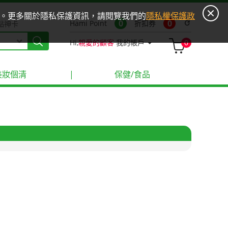
ies。更多關於隱私保護資訊，請閱覽我們的
隱私權保護政
0
0
Hami Point
折扣券
refresh
點神卡
Hi,
親愛的顧客
我的帳戶
0
美妝個清
|
保健/食品