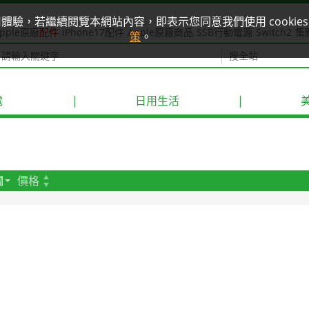
使用體驗，若繼續閱覽本網站內容，即表示您同意我們使用 cook
pple原廠
配件
iPhone17配件
Apple原廠商品
SSB行動電源
Switch2
集
策
。
電
|
日用生活
|
關
價格