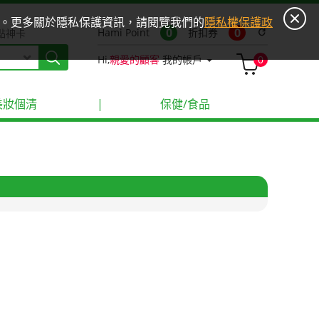
ies。更多關於隱私保護資訊，請閱覽我們的
隱私權保護政
0
0
Hami Point
折扣券
refresh
點神卡
Hi,
親愛的顧客
我的帳戶
0
美妝個清
|
保健/食品