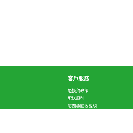
客戶服務
退換貨政策
配送原則
廢四機回收說明
循環箱愛地球
關於Hami Point