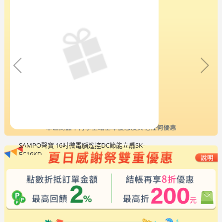
SAMPO聲寶 16吋微電腦遙控DC節能立扇SK-
FC16KD
$2,488