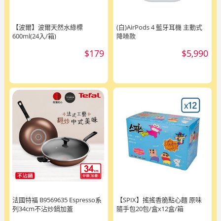
【波爾】波爾天然水綠標
(白)AirPods 4 藍牙耳機 主動式
600ml(24入/箱)
降噪款
$179
$5,990
法國特福 B9569635 Espresso系
【SPIX】搖搖香脆點心麵 原味
列34cm不沾炒鍋加蓋
隨手包20包/盒x12盒/箱