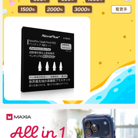
NovaPlus UX替換筆尖組4入 白
$499