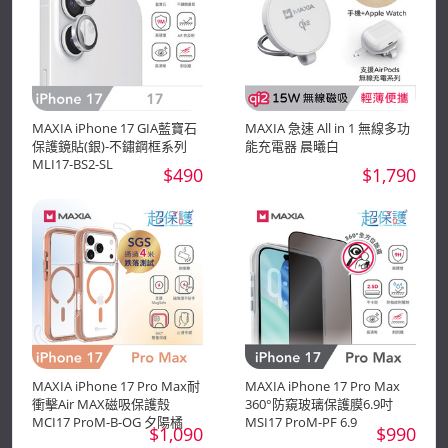
MAXIA iPhone 17 GIA藍寶石
MAXIA 急速 All in 1 無線多功
保護鏡貼(銀)-不鏽鋼框系列
能充電器 晨曦白
MLI17-BS2-SL
$490
$1,790
MAXIA iPhone 17 Pro Max耐
MAXIA iPhone 17 Pro Max
衝擊Air MAX磁吸保護殼
360°防窺玻璃保護膜6.9吋
MCI17 ProM-B-OG 夕陽橘
MSI17 ProM-PF 6.9
$1,090
$990