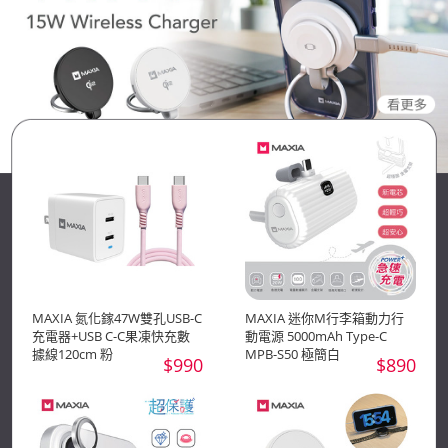
MAXIA 氮化鎵47W雙孔USB-C
MAXIA 迷你M行李箱動力行
充電器+USB C-C果凍快充數
動電源 5000mAh Type-C
據線120cm 粉
MPB-S50 極簡白
$990
$890