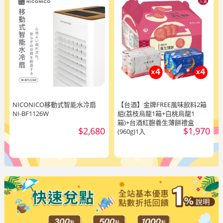
NICONICO移動式智能水冷扇
【台酒】金牌FREE風味飲料2箱
NI-BF1126W
組(荔枝烏龍1箱+白桃烏龍1
箱)+台酒紅麴養生薄餅禮盒
$2,680
$1,970
(960g)1入