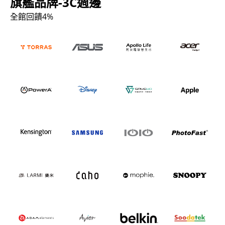
旗艦品牌-3C週邊
全館回饋4%