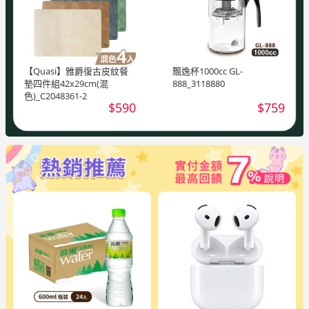
【Quasi】雅爵復古皮紋餐
飄逸杯1000cc GL-
墊四件組42x29cm(混
888_3118880
色)_C2048361-2
$590
$759