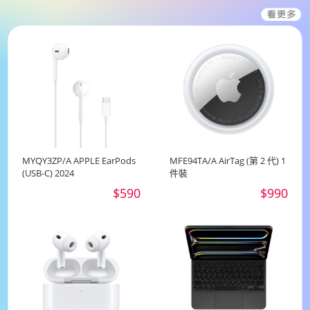
MYQY3ZP/A APPLE EarPods
MFE94TA/A AirTag (第 2 代) 1
(USB-C) 2024
件裝
$590
$990