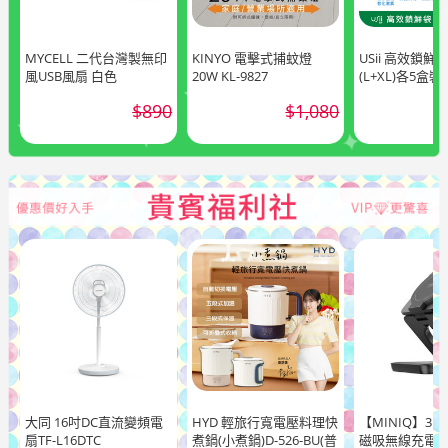
MYCELL 二代台灣製無印
KINYO 電擊式捕蚊燈
USii 高效鎖鮮
風USB風扇 白色
20W KL-9827
(L+XL)各5盒裝
$890
$1,080
大同 16吋DC直流變頻電
HYD 輕旅行寬電壓料理快
【MINIQ】3 i
扇TF-L16DTC
煮鍋(小煮鍋)D-526-BU(普
磁吸無線充電器