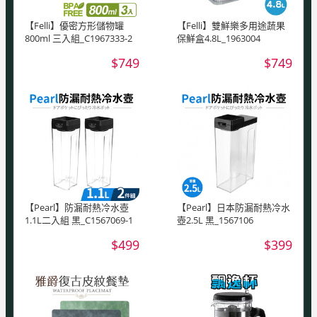
【Felli】優密方形儲物罐
【Felli】雙鮮樂多用途蔬果
800ml 三入組_C1967333-2
保鮮盒4.8L_1963004
$749
$749
【Pearl】防漏耐熱冷水壺
【Pearl】日本防漏耐熱冷水
1.1L二入組 黑_C1567069-1
壺2.5L 黑_1567106
$499
$399