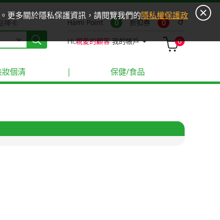
ies。更多關於隱私保護資訊，請閱覽我們的
隱私權保護政
0
0
Hami Point
折扣券
refresh
點神卡
Hi,
親愛的顧客
我的帳戶
0
美妝個清
|
保健/食品