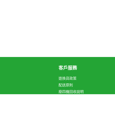
客戶服務
退換貨政策
配送原則
廢四機回收說明
循環箱愛地球
關於Hami Point