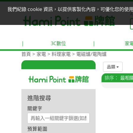
我們紀錄 cookie 資訊，以提供客製化內容，可優化您的
A
|
3C數位
|
家
首頁
家電
料理家電
電磁爐/電陶爐
品類
排序：
最相
進階搜尋
關鍵字
預算範圍