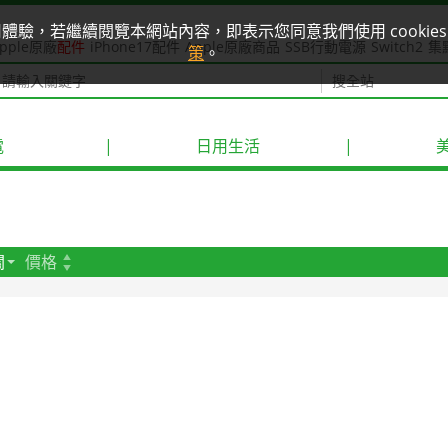
使用體驗，若繼續閱覽本網站內容，即表示您同意我們使用 cook
pple原廠
配件
iPhone17配件
Apple原廠商品
SSB行動電源
Switch2
集
策
。
電
|
日用生活
|
關
價格