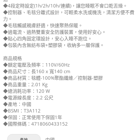
◆4段定時設定(1h/2h/10h/連續)，讓您睡眠不會口乾舌燥。
◆控制器、毛毯分離式設計，可輕柔水洗或機洗，清潔方便不費
力。
◆毛毯觸感親膚舒適，快速聚熱保暖。
◆過電流、過熱雙重安全防護裝置，使用好安心。
◆貼心四角固定環設計，安心入睡不跑位。
◆包裝內含無紡布袋+塑膠袋，收納多一層保護。
商品規格
◆額定電壓及頻率：110V/60Hz
◆商品尺寸：長160 x 寬140 cm
◆商品材質：毯體-100%聚酯纖維／控制器-塑膠
◆商品重量：2.01 Kg
◆總消耗功率：120 W
◆電源線長度：2.2 公尺
◆產地：中國
◆BSMI：T3A112
◆保固：正常使用下保固1年
◆國際條碼：4718060433152
中國
產地