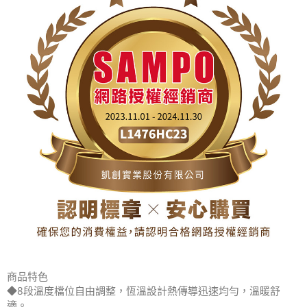
商品特色
◆8段溫度檔位自由調整，恆溫設計熱傳導迅速均勻，溫暖舒
適。