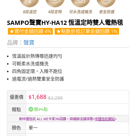
SAMPO聲寶HY-HA12 恆溫定時雙人電熱毯
★實付金額回饋 4%
★點數折抵訂單金額回饋 1%
品牌：
聲寶
恆溫設計熱傳導迅速均勻
可輕柔水洗或機洗
四角固定環，入睡不跑位
過電流/過熱雙重安全防護
1,688
$
優惠價
$2,288
贈點
贈4%點
刷中國信託 ALL ME卡享3%回饋，詳細辦法請詳閱<
中國信託網站
>
顏色
單一