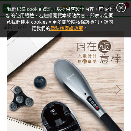
0
我們紀錄 cookie 資訊，以提供客製化內容，可優化
您的使用體驗，若繼續閱覽本網站內容，即表示您同
意我們使用 cookies。更多關於隱私保護資訊，請閱
首頁
家電
美容家電
舒壓按摩
覽我們的
隱私權保護政策
。