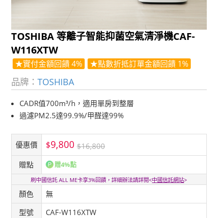
TOSHIBA 等離子智能抑菌空氣清淨機CAF-
W116XTW
★實付金額回饋 4%
★點數折抵訂單金額回饋 1%
品牌：
TOSHIBA
CADR值700m³/h，適用單房到整層
過濾PM2.5達99.9%/甲醛達99%
9,800
$
優惠價
$16,800
贈點
贈4%點
刷中國信託 ALL ME卡享3%回饋，詳細辦法請詳閱<
中國信託網站
>
顏色
無
型號
CAF-W116XTW