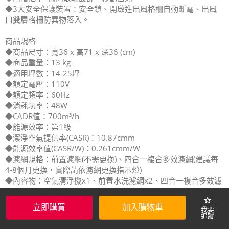
◆3大安全保護裝置：安全鎖、開啟進出風格柵自動斷電、出風
口雙層格柵防異物落入。
商品規格
◆商品尺寸：寬36 x 高71 x 深36 (cm)
◆商品重量：13 kg
◆適用坪數：14-25坪
◆額定電壓：110V
◆額定頻率：60Hz
◆消耗功率：48W
◆CADR值：700m³/h
◆能源效率：第1級
◆潔淨空氣提供率(CASR)：10.87cmm
◆能源效率值(CASR/W)：0.261cmm/W
◆濾網規格：前置濾網(不需更換)、四合一複合多效濾網(建議每
4-8個月更換，實際請依濾網更換指示燈)
◆內容物：空氣清淨機x1、前置水洗濾網x2、四合一複合多效濾
網x2
star
◆產地：中國
立即購買
加入購物車
◆BSMI商檢字號：R3D387
◆國際條碼：6939924832197