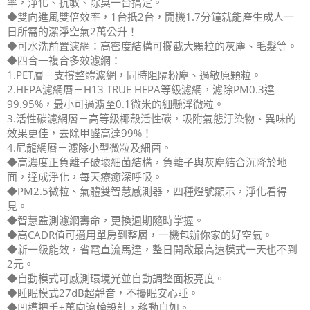
率，淨化、抗敏、除臭一台搞定。
◆雙向進風雙倍效率，1台抵2台，開機1.7分鐘就能產生成人一
日所需的潔淨空氣2萬公升！
◆可水洗前置濾網：高密度結構可攔截大顆粒的灰塵、毛髮等。
◆四合一複合多效濾網：
1.PET層－支撐整體濾網，同時阻隔粉塵、過敏原顆粒。
2.HEPA濾網層－H13 TRUE HEPA等級濾網，濾除PM0.3達
99.95%，最小可過濾至0.1微米的細懸浮微粒。
3.活性碳濾網層－高等級椰殼活性碳，吸附氣態汙染物、異味的
效果更佳，去除甲醛高達99%！
4.尼龍網層－濾除小型微粒及細菌。
◆高濃度正負離子破壞細菌結構，負離子與灰塵結合沉降於地
面，達成淨化，每天療癒深呼吸。
◆PM2.5微粒、氣體雙智慧感測器，四種燈號顯示，淨化看得
見。
◆智慧監測濾網壽命，更換週期隨時掌握。
◆高CADR值可適用單房到整層，一機包辦你家的好空氣。
◆新一級能效，省電直流馬達，整日開啟最高速模式一天也不到
2元。
◆自動模式可感測環境光並自動調整面板亮度。
◆睡眠模式27dB超靜音，不擾眠安心睡。
◆凹槽把手+萬向滾輪設計，移動自如。