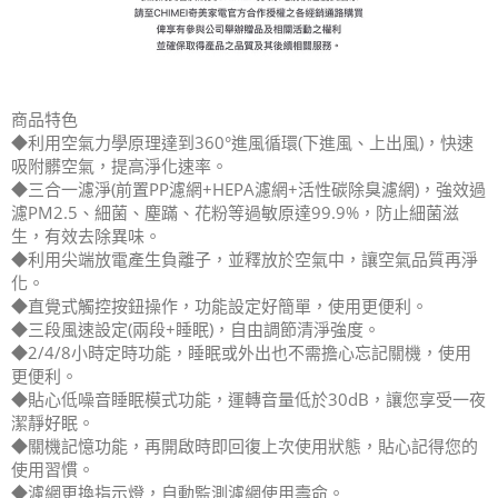
商品特色
◆利用空氣力學原理達到360°進風循環(下進風、上出風)，快速
吸附髒空氣，提高淨化速率。
◆三合一濾淨(前置PP濾網+HEPA濾網+活性碳除臭濾網)，強效過
濾PM2.5、細菌、塵蹣、花粉等過敏原達99.9%，防止細菌滋
生，有效去除異味。
◆利用尖端放電產生負離子，並釋放於空氣中，讓空氣品質再淨
化。
◆直覺式觸控按鈕操作，功能設定好簡單，使用更便利。
◆三段風速設定(兩段+睡眠)，自由調節清淨強度。
◆2/4/8小時定時功能，睡眠或外出也不需擔心忘記關機，使用
更便利。
◆貼心低噪音睡眠模式功能，運轉音量低於30dB，讓您享受一夜
潔靜好眠。
◆關機記憶功能，再開啟時即回復上次使用狀態，貼心記得您的
使用習慣。
◆濾網更換指示燈，自動監測濾網使用壽命。