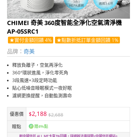
CHIMEI 奇美 360度智能全淨化空氣清淨機
AP-05SRC1
★實付金額回饋 4%
★點數折抵訂單金額回饋 1%
品牌：
奇美
釋放負離子，空氣再淨化
360°環狀進風，淨化零死角
3段風速+3段定時功能
貼心低噪音睡眠模式一夜好眠
濾網更換提醒，自動監測壽命
2,188
$
優惠價
$2,688
贈點
贈4%點
刷中國信託 ALL ME卡享3%回饋，詳細辦法請詳閱<
中國信託網站
>