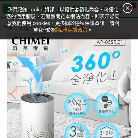
0
我們紀錄 cookie 資訊，以提供客製化內容，可優化
您的使用體驗，若繼續閱覽本網站內容，即表示您同
意我們使用 cookies。更多關於隱私保護資訊，請閱
首頁
家電
季節家電
空氣清淨機
覽我們的
隱私權保護政策
。