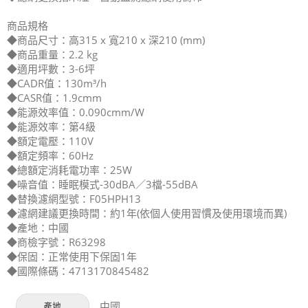
商品規格
◆商品尺寸：高315 x 寬210 x 深210 (mm)
◆商品重量：2.2 kg
◆適用坪數：3-6坪
◆CADR值：130m³/h
◆CASR值：1.9cmm
◆能源效率值：0.090cmm/W
◆能源效率：第4級
◆額定電壓：110V
◆額定頻率：60Hz
◆總額定消耗電功率：25W
◆噪音值：睡眠模式-30dBA／3檔-55dBA
◆替換濾網型號：F05HPH13
◆濾網建議更換時間：約1年(依個人使用習慣及使用環境而異)
◆產地：中國
◆商檢字號：R63298
◆保固：正常使用下保固1年
◆國際條碼：4713170845482
中國
產地