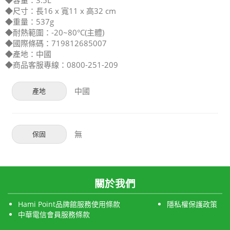
◆容量：3.5L
◆尺寸：長16 x 寬11 x 高32 cm
◆重量：537g
◆耐熱範圍：-20~80°C(主體)
◆國際條碼：719812685007
◆產地：中國
◆商品客服專線：0800-251-209
中國
產地
無
保固
關於我們
Hami Point品牌館服務使用條款
隱私權保護政策
中華電信會員服務條款