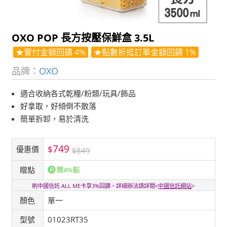
OXO POP 長方按壓保鮮盒 3.5L
★實付金額回饋 4%
★點數折抵訂單金額回饋 1%
品牌：
OXO
適合收納各式乾糧/粉類/玩具/飾品
好拿取，好傾倒不散落
簡單拆卸，易於清洗
749
$
優惠價
$849
贈點
贈4%點
刷中國信託 ALL ME卡享3%回饋，詳細辦法請詳閱<
中國信託網站
>
顏色
單一
型號
01023RT35