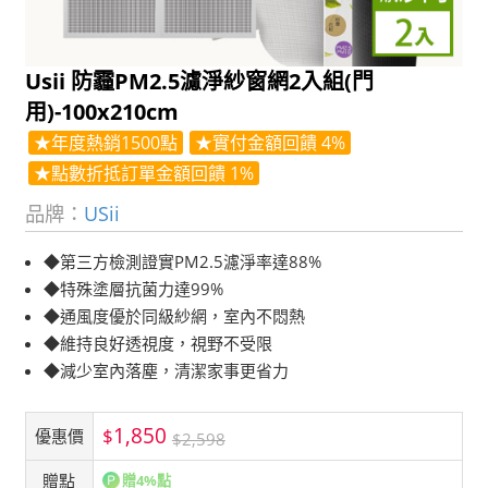
Usii 防霾PM2.5濾淨紗窗網2入組(門
用)-100x210cm
★年度熱銷1500點
★實付金額回饋 4%
★點數折抵訂單金額回饋 1%
品牌：
USii
◆第三方檢測證實PM2.5濾淨率達88%
◆特殊塗層抗菌力達99%
◆通風度優於同級紗網，室內不悶熱
◆維持良好透視度，視野不受限
◆減少室內落塵，清潔家事更省力
1,850
$
優惠價
$2,598
贈點
贈4%點