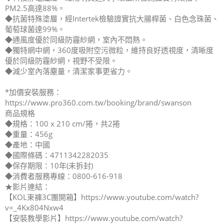
PM2.5高達88%。
◆抗菌特殊塗層，經Intertek檢驗證實抗大腸桿菌、白色念珠菌、
葡萄球菌達99%。
◆通風度優於同級防霾紗網，室內不悶熱。
◆獨特網中網，360度吸附空污微粒，維持良好透視度，清晰度
優於同級防霾紗網，視野不受限。
◆減少室內落塵量，清潔家事更省力。
*加價安裝服務：
https://www.pro360.com.tw/booking/brand/swanson
商品規格
◆規格：100 x 210 cm/捲，共2捲
◆重量：456g
◆產地：中國
◆國際條碼：4711342282035
◆保存期限：10年(未拆封)
◆消費者服務專線：0800-616-918
★影片連結：
【KOL束褲3C團開箱】https://www.youtube.com/watch?
v=_4Kx804Nxw4
【安裝教學影片】https://www.youtube.com/watch?