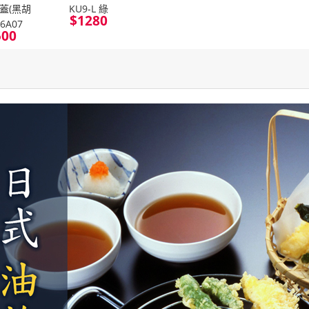
含蓋(黑胡
KU9-L 綠
$
1280
06A07
500