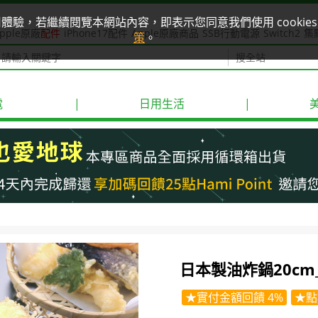
使用體驗，若繼續閱覽本網站內容，即表示您同意我們使用 cook
pple原廠
配件
iPhone17配件
Apple原廠商品
SSB行動電源
Switch2
集
策
。
電
|
日用生活
|
日本製油炸鍋20cm_2
★實付金額回饋 4%
★點