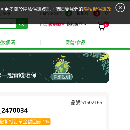
ies。更多關於隱私保護資訊，請閱覽我們的
隱私權保護政
0
0
Hami Point
折扣券
refresh
點神卡
Hi,
親愛的顧客
我的帳戶
0
美妝個清
|
保健/食品
品號:51502165
470034
數折抵訂單金額回饋 1%