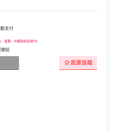
行動支付
山、星展、中國信託信用卡)
製連結
star
我要追蹤