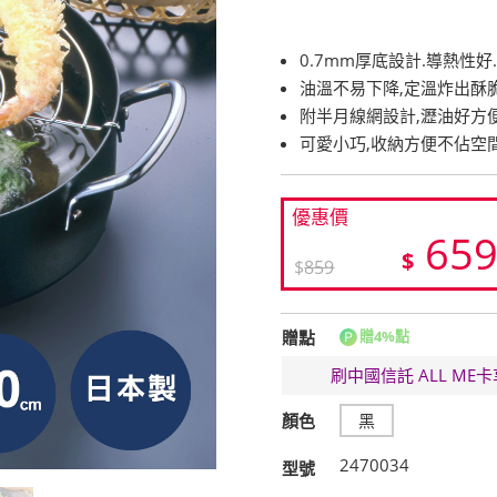
0.7mm厚底設計.導熱性好
油溫不易下降,定溫炸出酥
附半月線網設計,瀝油好方
可愛小巧,收納方便不佔空
優惠價
65
$
$
859
贈點
贈4%點
刷中國信託 ALL M
顏色
黑
2470034
型號