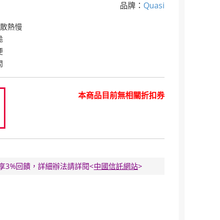
品牌：
Quasi
.散熱慢
脆
便
間
本商品目前無相關折扣券
9
E卡享3%回饋，詳細辦法請詳閱<
中國信託網站
>