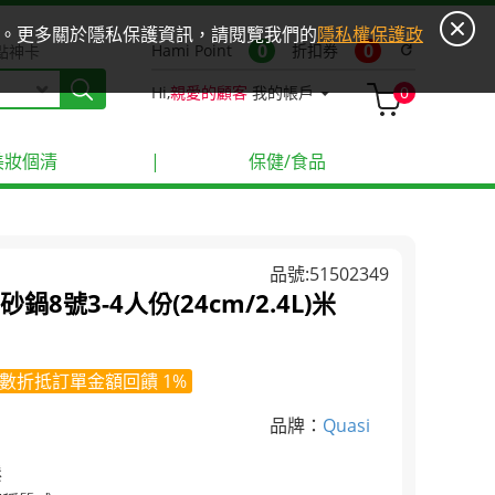
ies。更多關於隱私保護資訊，請閱覽我們的
隱私權保護政
0
0
Hami Point
折扣券
refresh
點神卡
Hi,
親愛的顧客
我的帳戶
0
美妝個清
|
保健/食品
品號:51502349
鍋8號3-4人份(24cm/2.4L)米
數折抵訂單金額回饋 1%
品牌：
Quasi
鬆