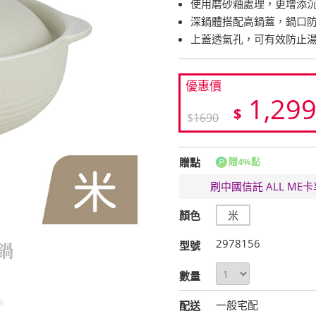
使用磨砂釉處理，更增添
深鍋體搭配高鍋蓋，鍋口
上蓋透氣孔，可有效防止
優惠價
1,29
$
$
1690
贈點
贈4%點
刷中國信託 ALL M
顏色
米
2978156
型號
數量
一般宅配
配送