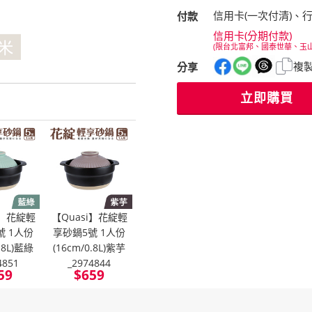
信用卡(一次付清)、
付款
信用卡(分期付款)
(限台北富邦、國泰世華、玉
複
分享
立即購買
i】花綻輕
【Quasi】花綻輕
號 1人份
享砂鍋5號 1人份
0.8L)藍綠
(16cm/0.8L)紫芋
4851
_2974844
59
$
659