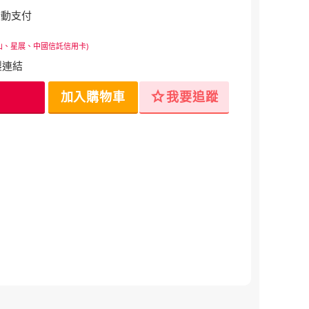
行動支付
山、星展、中國信託信用卡)
製連結
star
加入購物車
我要追蹤