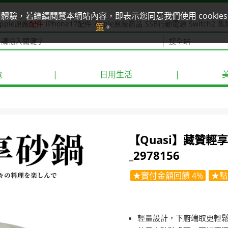
使用體驗，若繼續閱覽本網站內容，即表示您同意我們使用 cook
pple原廠
配件
iPhone17配件
Apple原廠商品
SSB行動電源
Switch2
集
策
。
電
|
日用生活
|
【Quasi】藏贊輕享砂
_2978156
★實付金額回饋 4%
★點
輕量設計，下廚端取更輕