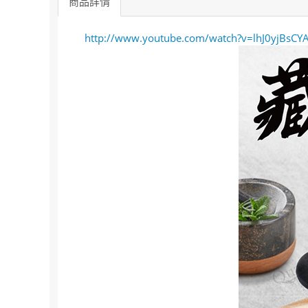
商品詳情
http://www.youtube.com/watch?v=lhJ0yjBsCY