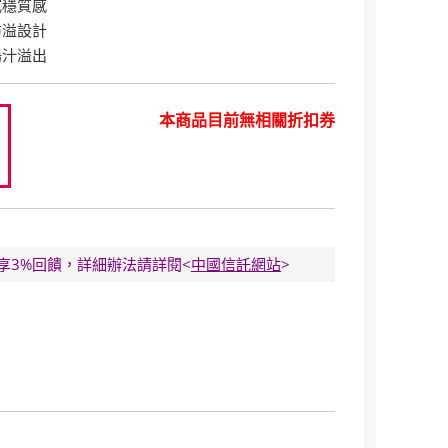
沉穩質感
防溢設計
湯汁溢出
本商品目前無相關折扣券
9
E卡享3%回饋，詳細辦法請詳閱<
中國信託網站
>