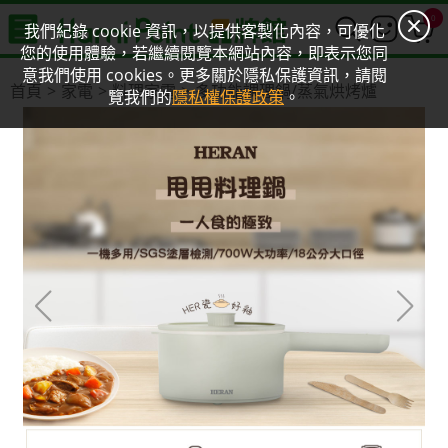
0
我們紀錄 cookie 資訊，以提供客製化內容，可優化
您的使用體驗，若繼續閱覽本網站內容，即表示您同
意我們使用 cookies。更多關於隱私保護資訊，請閱
首頁
家電
料理家電
多功能調理鍋/蒸氣烘烤爐
覽我們的
隱私權保護政策
。