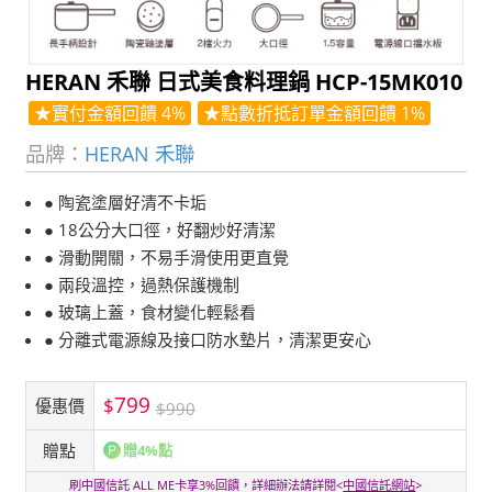
HERAN 禾聯 日式美食料理鍋 HCP-15MK010
★實付金額回饋 4%
★點數折抵訂單金額回饋 1%
品牌：
HERAN 禾聯
● 陶瓷塗層好清不卡垢
● 18公分大口徑，好翻炒好清潔
● 滑動開關，不易手滑使用更直覺
● 兩段溫控，過熱保護機制
● 玻璃上蓋，食材變化輕鬆看
● 分離式電源線及接口防水墊片，清潔更安心
799
$
優惠價
$990
贈點
贈4%點
刷中國信託 ALL ME卡享3%回饋，詳細辦法請詳閱<
中國信託網站
>