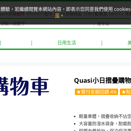
使用體驗，若繼續閱覽本網站內容，即表示您同意我們使用 cook
pple原廠
配件
iPhone17配件
Apple原廠商品
SSB行動電源
Switch2
集
策
。
電
|
日用生活
|
Quasi小日摺疊購物車
★實付金額回饋 4%
★點
輕量車體，摺疊收納不佔
大容量防潑水袋身，耐磨
鋁膜內層設計，保冷保溫