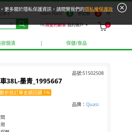
ies。更多關於隱私保護資訊，請閱覽我們的
隱私權保護政
0
0
Hami Point
折扣券
refresh
點神卡
Hi,
親愛的顧客
我的帳戶
0
美妝個清
|
保健/食品
品號:51502508
38L-墨青_1995667
數折抵訂單金額回饋 1%
品牌：
Quasi
空間
耐用
更保鮮