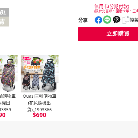
信用卡(分期付款)
(限台北富邦、國泰世華、玉
複
分享
立即購買
二輪購物車
Quasi三輪購物車
隨機出
(花色隨機出
93359
貨)_1993366
90
$
690