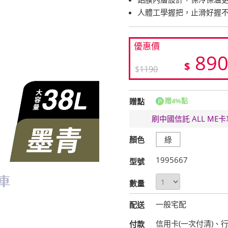
人體工學握把，止滑好握
優惠價
89
$
$
1190
贈點
贈4%點
刷中國信託 ALL M
顏色
綠
1995667
型號
數量
一般宅配
配送
信用卡(一次付清)、
付款