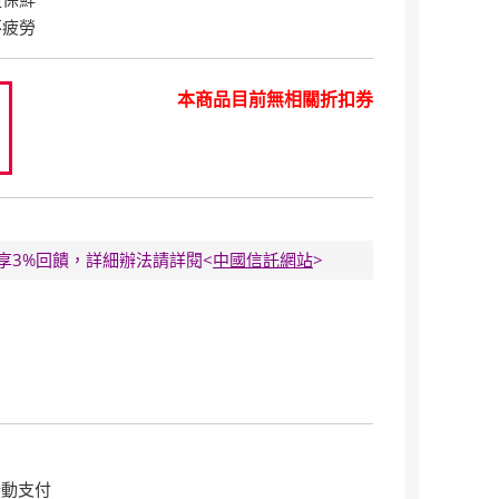
不疲勞
本商品目前無相關折扣券
0
E卡享3%回饋，詳細辦法請詳閱<
中國信託網站
>
行動支付