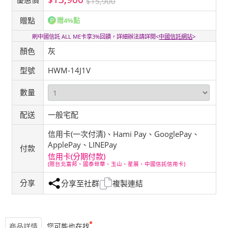
$15,900
贈點
贈4%點
刷中國信託 ALL ME卡享3%回饋，詳細辦法請詳閱<
中國信託網站
>
顏色
灰
型號
HWM-14J1V
數量
配送
一般宅配
信用卡(一次付清)、Hami Pay、GooglePay、
ApplePay、LINEPay
付款
信用卡(分期付款)
(限台北富邦、國泰世華、玉山、星展、中國信託信用卡)
分享
分享至社群
複製連結
商品詳情
您可能也在找