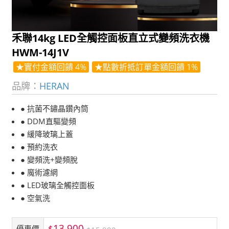
禾聯14kg LED全觸控面板直立式變頻洗衣機
HWM-14J1V
★實付金額回饋 4%
★點數折抵訂單金額回饋 1%
品牌：
HERAN
● 抗菌不鏽晶鑽內筒
● DDM直驅變頻
● 緩降玻璃上蓋
● 預約洗衣
● 變頻洗+變頻脫
● 魔術濾網
● LED玻璃全觸控面板
● 空氣洗
13,900
$
優惠價