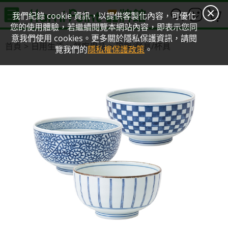
0
我們紀錄 cookie 資訊，以提供客製化內容，可優化
您的使用體驗，若繼續閱覽本網站內容，即表示您同
意我們使用 cookies。更多關於隱私保護資訊，請閱
首頁
日用生活
餐廚用品
碗盤/餐具/杯具
覽我們的
隱私權保護政策
。