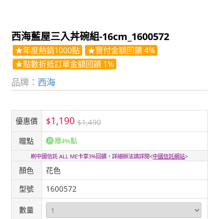
西海藍屋三入丼碗組-16cm_1600572
★年度熱銷1000點
★實付金額回饋 4%
★點數折抵訂單金額回饋 1%
品牌：
西海
1,190
$
優惠價
$1,490
贈點
贈4%點
刷中國信託 ALL ME卡享3%回饋，詳細辦法請詳閱<
中國信託網站
>
顏色
花色
型號
1600572
數量