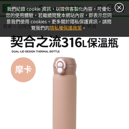
0
我們紀錄 cookie 資訊，以提供客製化內容，可優化
您的使用體驗，若繼續閱覽本網站內容，即表示您同
意我們使用 cookies。更多關於隱私保護資訊，請閱
首頁
日用生活
餐廚用品
碗盤/餐具/杯具
覽我們的
隱私權保護政策
。