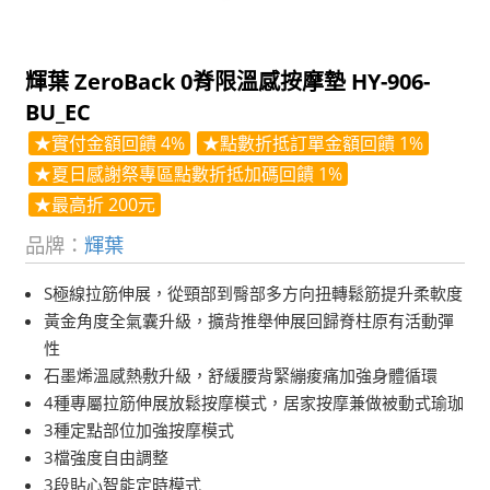
輝葉 ZeroBack 0脊限溫感按摩墊 HY-906-
BU_EC
★實付金額回饋 4%
★點數折抵訂單金額回饋 1%
★夏日感謝祭專區點數折抵加碼回饋 1%
★最高折 200元
品牌：
輝葉
S極線拉筋伸展，從頸部到臀部多方向扭轉鬆筋提升柔軟度
黃金角度全氣囊升級，擴背推舉伸展回歸脊柱原有活動彈
性
石墨烯溫感熱敷升級，舒緩腰背緊繃痠痛加強身體循環
4種專屬拉筋伸展放鬆按摩模式，居家按摩兼做被動式瑜珈
3種定點部位加強按摩模式
3檔強度自由調整
3段貼心智能定時模式