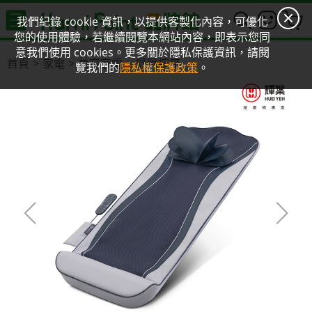
0
我們紀錄 cookie 資訊，以提供客製化內容，可優化
您的使用體驗，若繼續閱覽本網站內容，即表示您同
意我們使用 cookies。更多關於隱私保護資訊，請閱
首頁
家電
美容家電
舒壓按摩
覽我們的
隱私權保護政策
。