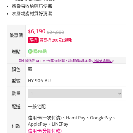
摺疊易收納輕巧便攜
表層親膚材質好清潔
6,190
$
$24,800
優惠價
現折
最高折 200元
(說明)
贈點
贈4%點
刷中國信託 ALL ME卡享3%回饋，詳細辦法請詳閱<
中國信託網站
>
顏色
藍
型號
HY-906-BU
數量
配送
一般宅配
信用卡(一次付清)、Hami Pay、GooglePay、
ApplePay、LINEPay
付款
信用卡(分期付款)