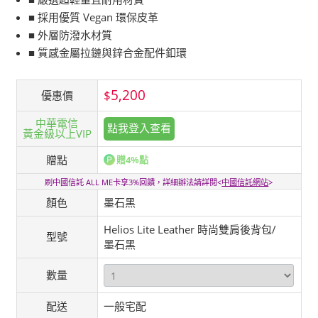
■ 採用優質 Vegan 環保皮革
■ 外層防潑水材質
■ 質感金屬拉鏈與鋅合金配件釦環
5,200
$
優惠價
中華電信
點我登入查看
黃金級以上VIP
贈點
贈4%點
刷中國信託 ALL ME卡享3%回饋，詳細辦法請詳閱<
中國信託網站
>
顏色
墨石黑
Helios Lite Leather 時尚雙肩後背包/
型號
墨石黑
數量
配送
一般宅配