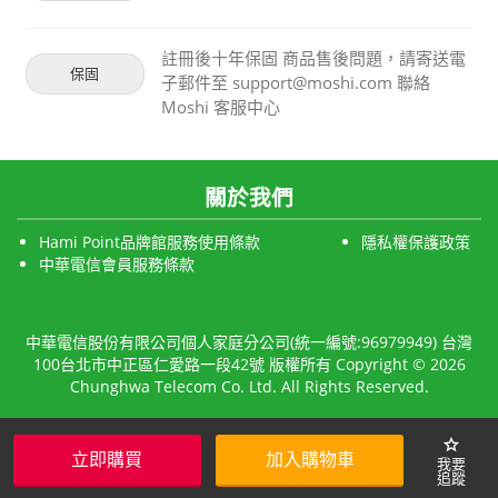
註冊後十年保固 商品售後問題，請寄送電
保固
子郵件至 support@moshi.com 聯絡
Moshi 客服中心
關於我們
Hami Point品牌館服務使用條款
隱私權保護政策
中華電信會員服務條款
中華電信股份有限公司個人家庭分公司(統一編號:96979949) 台灣
100台北市中正區仁愛路一段42號 版權所有 Copyright © 2026
Chunghwa Telecom Co. Ltd. All Rights Reserved.
star
立即購買
加入購物車