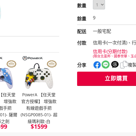
數量
9
餘量
一般宅配
配送
信用卡(一次付清)、
付款
信用卡(分期付款)
(限台北富邦、國泰世華、玉
複
分享
立即購買
A 【任天堂
PowerA 【任天堂
】 增強款
官方授權】 增強款
戲手把
有線遊戲手把
-01)- 薩爾
(NSGP0085-01)- 超
師之劍
級瑪利歐-白
599
$
1599