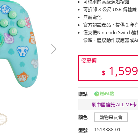
可映射的高級遊戲按鈕
可拆卸 3 公尺 USB 傳輸線
無需電池
官方認證產品，提供 2 年
僅支援Nintendo Sw
像頭、體感動作感應器或Amii
優惠價
1,59
$
贈點
贈4%點
刷中國信託 ALL M
顏色
動物森友會
1518388-01
型號