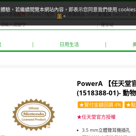
使用體驗，若繼續閱覽本網站內容，即表示您同意我們使用 cook
pple原廠
配件
iPhone17配件
Apple原廠商品
SSB行動電源
Switch2
集
策
。
電
|
日用生活
|
PowerA 【任天
(1518388-01)- 
★實付金額回饋 4%
★點
★任天堂官方授權
3.5 mm立體聲耳機插孔