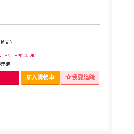
行動支付
山、星展、中國信託信用卡)
製連結
star
加入購物車
我要追蹤