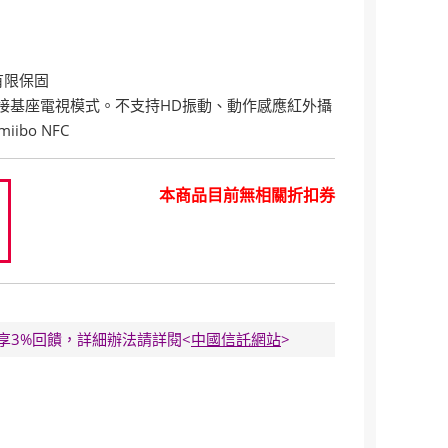
有限保固
itch連接基座電視模式。不支持HD振動、動作感應紅外攝
bo NFC
本商品目前無相關折扣券
9
E卡享3%回饋，詳細辦法請詳閱<
中國信託網站
>