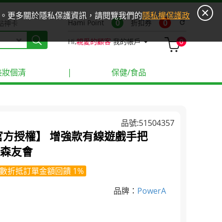
ies。更多關於隱私保護資訊，請閱覽我們的
隱私權保護政
0
0
Hami Point
折扣券
refresh
點神卡
Hi,
親愛的顧客
我的帳戶
0
美妝個清
|
保健/食品
品號:51504357
堂官方授權】 增強款有線遊戲手把
動物森友會
數折抵訂單金額回饋 1%
品牌：
PowerA