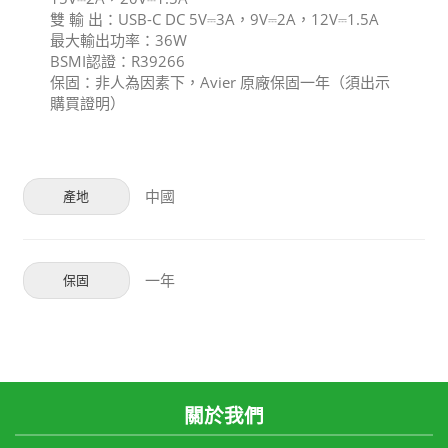
雙 輸 出：USB-C DC 5V⎓3A，9V⎓2A，12V⎓1.5A
最大輸出功率：36W
BSMI認證：R39266
保固：非人為因素下，Avier 原廠保固一年（須出示
購買證明）
中國
產地
一年
保固
關於我們