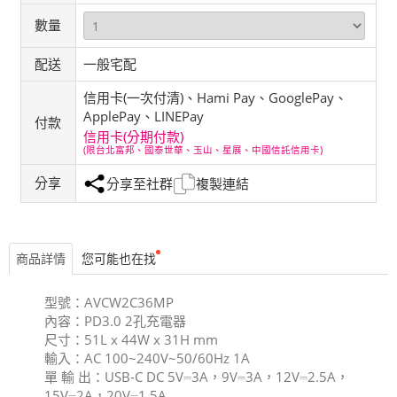
數量
配送
一般宅配
信用卡(一次付清)、Hami Pay、GooglePay、
ApplePay、LINEPay
付款
信用卡(分期付款)
(限台北富邦、國泰世華、玉山、星展、中國信託信用卡)
分享
分享至社群
複製連結
商品詳情
您可能也在找
型號：AVCW2C36MP
內容：PD3.0 2孔充電器
尺寸：51L x 44W x 31H mm
輸入：AC 100~240V~50/60Hz 1A
單 輸 出：USB-C DC 5V⎓3A，9V⎓3A，12V⎓2.5A，
15V⎓2A，20V⎓1.5A