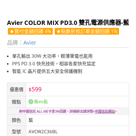
Avier COLOR MIX PD3.0 雙孔電源供應器-藍
★實付金額回饋 4%
★點數折抵訂單金額回饋 1%
品牌：
Avier
單孔輸出 30W 大功率，輕薄筆電也能用
PPS PD 3.0 快充技術，相容各家快充協定
智能 IC 晶片提供五大安全保護機制
599
$
優惠價
贈點
贈4%點
刷中國信託 ALL ME卡享3%回饋，詳細辦法請詳閱<
中國信託網站
>
顏色
藍
型號
AVCW2C36BL