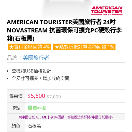
AMERICAN TOURISTER美國旅行者 24吋
NOVASTREAM 抗菌環保可擴充PC硬殼行李
箱(石板黑)
★實付金額回饋 4%
★點數折抵訂單金額回饋 1%
品牌：
美國旅行者
登機箱USB插槽設計
全尺寸可擴充，增加收納空間
5,600
$
優惠價
$7,000
贈點
贈4%點
刷中國信託 ALL ME卡享3%回饋，詳細辦法請詳閱<
中國信託網站
>
顏色
石板黑