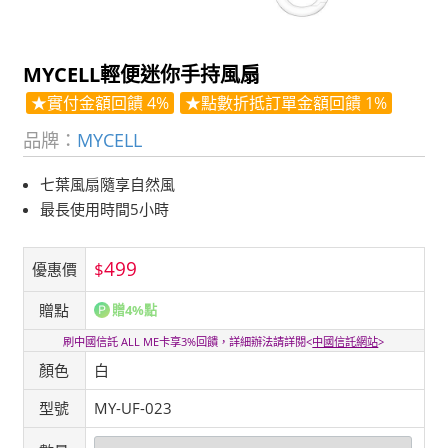
MYCELL輕便迷你手持風扇
★實付金額回饋 4%
★點數折抵訂單金額回饋 1%
品牌：
MYCELL
七葉風扇隨享自然風
最長使用時間5小時
499
$
優惠價
贈點
贈4%點
刷中國信託 ALL ME卡享3%回饋，詳細辦法請詳閱<
中國信託網站
>
顏色
白
型號
MY-UF-023