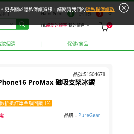
ies。更多關於隱私保護資訊，請閱覽我們的
隱私權保護政
0
0
Hami Point
折扣券
refresh
點神卡
Hi,
親愛的顧客
我的帳戶
0
美妝個清
|
保健/食品
品號:51504678
iPhone16 ProMax 磁吸支架冰鑽
數折抵訂單金額回饋 1%
充電
品牌：
PureGear