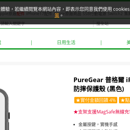
使用體驗，若繼續閱覽本網站內容，即表示您同意我們使用 cook
pple原廠
配件
iPhone17配件
Apple原廠商品
SSB行動電源
Switch2
集
策
。
電
|
日用生活
|
PureGear 普格爾 
防摔保護殼 (黑色)
★實付金額回饋 4%
★點
★支架支援MagSafe無線
金屬按鍵，實機手感