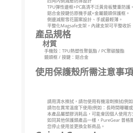
四角內側減壓防摔設計
TPU彈性邊框+PC高清不泛黃背板雙重防護
鋁合金按鍵仿原機手感+金屬鏡頭保護框。
側邊減壓雪花圖案設計、手感最輕薄。
平整化Magsafe支架，內建支架可平整收折，
產品規格
材質
手機殼：TPU熱塑性聚氨酯 / PC聚碳酸酯
鏡頭框 / 按鍵：鋁合金
使用保護殼所需注意事
請用清水擦拭，請勿使用有機溶劑擦拭(例如
請勿在異常溫度下使用(例如：長時間曝曬或
本產品屬塑膠消耗品，可能會因個人使用方
如同其他保護類產品一樣，PureGear
您停止使用並更換全新商品。