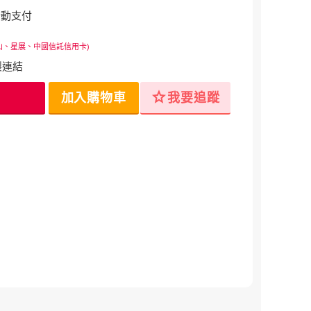
行動支付
山、星展、中國信託信用卡)
製連結
star
加入購物車
我要追蹤