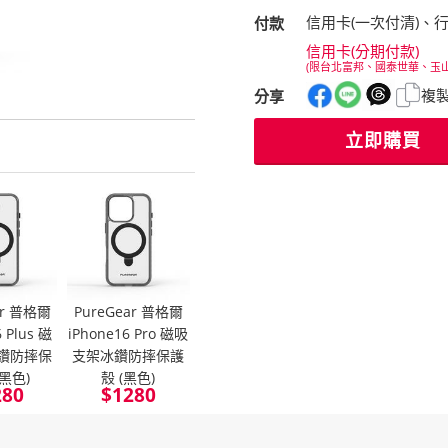
信用卡(一次付清)、
付款
信用卡(分期付款)
(限台北富邦、國泰世華、玉
複
分享
立即購買
ar 普格爾
PureGear 普格爾
 Plus 磁
iPhone16 Pro 磁吸
鑽防摔保
支架冰鑽防摔保護
(黑色)
殼 (黑色)
280
$
1280