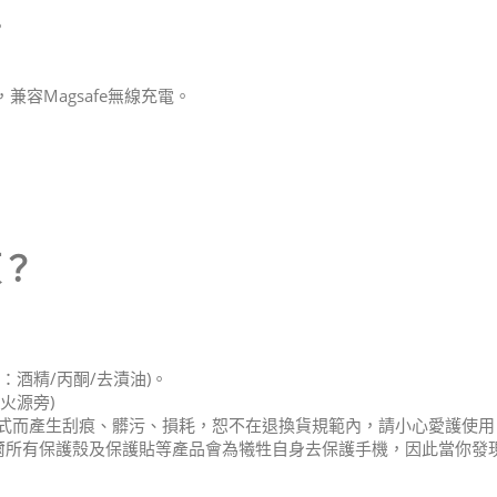
。
兼容Magsafe無線充電。
項？
：酒精/丙酮/去漬油)。
火源旁)
式而產生刮痕、髒污、損耗，恕不在退換貨規範內，請小心愛護使用
 普格爾所有保護殼及保護貼等產品會為犧牲自身去保護手機，因此當你