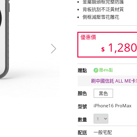
金屬鏡頭框完整防護
背板抗刮不泛黃材質
側框減壓雪花雕花
優惠價
1,28
$
贈點
贈4%點
刷中國信託 ALL M
顏色
黑色
iPhone16 ProMax
型號
數量
一般宅配
配送