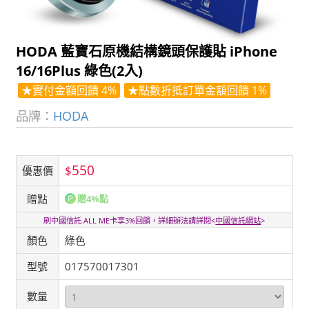
HODA 藍寶石原機結構鏡頭保護貼 iPhone
16/16Plus 綠色(2入)
★實付金額回饋 4%
★點數折抵訂單金額回饋 1%
品牌：
HODA
550
$
優惠價
贈點
贈4%點
刷中國信託 ALL ME卡享3%回饋，詳細辦法請詳閱<
中國信託網站
>
顏色
綠色
型號
017570017301
數量