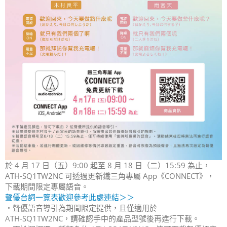
於 4 月 17 日（五）9:00 起至 8 月 18 日（二）15:59 為止，
ATH-SQ1TW2NC 可透過更新鐵三角專屬 App《CONNECT》，
下載期間限定專屬語音。
聲優台詞一覽表歡迎參考此處連結＞＞
・聲優語音導引為期間限定提供，且僅適用於
ATH‑SQ1TW2NC，請確認手中的產品型號後再進行下載。