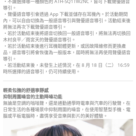
・不論選擇哪一種顏色的 ATH‑SQ1TW2NC，皆可下載聲優語音
導引。
・聲優語音導引會透過 App 下載並儲存在耳機內。於活動期間
內，可以自由切換為一般語音導引與聲優語音導引。活動結束後
將無法再次下載聲優語音導引。
・若於活動結束後將語音切換回一般語音導引，將無法再切換回
木村良平／雨宮天的聲優語音導引。
・若於活動結束後進行耳機韌體更新，或因故障維修而更換產
品，語音導引將會恢復為一般版本，屆時將無法再使用聲優語音
導引。
・若活動結束後，未發生上述情況，在 8 月 18 日（二） 16:59
時所選擇的語音導引，仍可持續使用。
輕柔包撫的舒適寧靜感
抑制周圍噪音的主動降噪功能
無論是空調的嗡嗡聲，還是通勤通學時電車與汽車的行駛聲，在
日常生活的各種場景中抑制周圍的噪音，在使用智慧型手機、電
腦或平板電腦時，盡情享受音樂與影片的美好體驗。