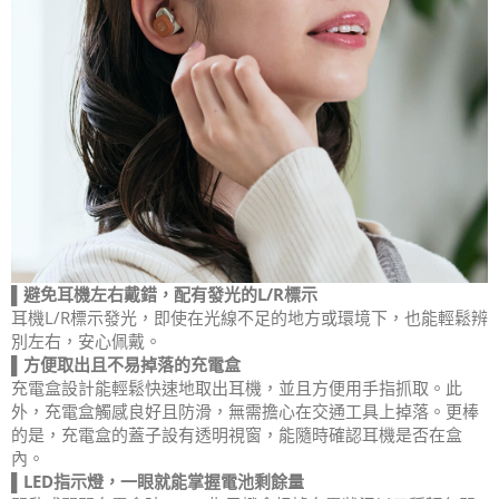
▌避免耳機左右戴錯，配有發光的L/R標示
耳機L/R標示發光，即使在光線不足的地方或環境下，也能輕鬆辨
別左右，安心佩戴。
▌方便取出且不易掉落的充電盒
充電盒設計能輕鬆快速地取出耳機，並且方便用手指抓取。此
外，充電盒觸感良好且防滑，無需擔心在交通工具上掉落。更棒
的是，充電盒的蓋子設有透明視窗，能隨時確認耳機是否在盒
內。
▌LED
指示燈，一眼就能掌握電池剩餘量