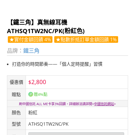
【鐵三角】真無線耳機
ATHSQ1TW2NC/PK(粉紅色)
★實付金額回饋 4%
★點數折抵訂單金額回饋 1%
品牌：
鐵三角
打造你的時間節奏——「個人定時提醒」習慣
2,800
$
優惠價
贈點
贈4%點
刷中國信託 ALL ME卡享3%回饋，詳細辦法請詳閱<
中國信託網站
>
顏色
粉紅
型號
ATHSQ1TW2NC/PK