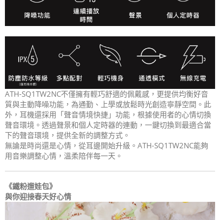
ATH-SQ1TW2NC不僅擁有輕巧舒適的佩戴感，更提供均衡好音
質與主動降噪功能，為通勤、上學或放鬆時光創造寧靜空間。此
外，耳機還採用「聲音情境快捷」功能，根據使用者的心情切換
聲音環境。透過聲景和個人定時器的連動，一鍵切換到最適合當
下的聲音環境，提供全新的調整方式。
無論是時尚還是心情，從耳邊開始升級。ATH-SQ1TW2NC能夠
用音樂調整心情，溫柔陪伴每一天。
《鐵粉遛娃包》
與你迎接春天好心情