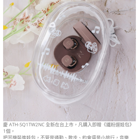
慶 ATH-SQ1TW2NC 全新在台上市，凡購入即贈《鐵粉遛娃包》
1個，
把耳機裝進娃包，不管是通勤、散步、約會還是小旅行，音樂