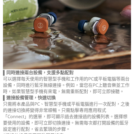
▌同時連接兩台設備，支援多點配對
可以選擇每天使用的智慧型手機和工作用的PC或平板電腦等兩台
設備，同時進行藍牙無線連接。例如，當您在PC上聽音樂並工作
時，如果智慧型手機有來電，無需重新配對，即可立即接聽。
▌連接設備管理，快速切換
只需將本產品與PC、智慧型手機或平板電腦進行一次配對，之後
的連接切換將變得非常順暢。只需點擊專用應用程式
「Connect」的選單，即可顯示過去連接過的設備列表。選擇想
要使用的設備，即可立即切換連接。無需每次都打開設備的藍牙
設定進行配對，省去繁瑣的步驟。