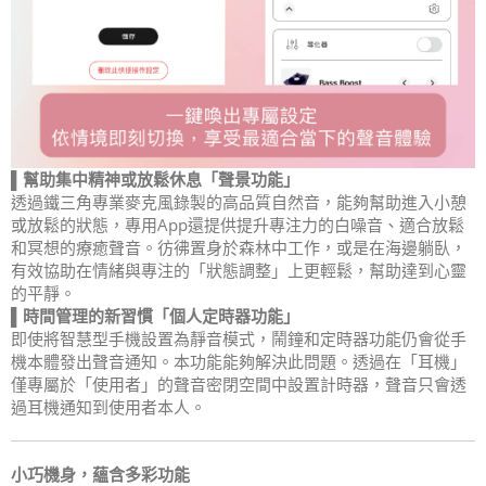
▌幫助集中精神或放鬆休息「聲景功能」
透過鐵三角專業麥克風錄製的高品質自然音，能夠幫助進入小憩
或放鬆的狀態，專用App還提供提升專注力的白噪音、適合放鬆
和冥想的療癒聲音。彷彿置身於森林中工作，或是在海邊躺臥，
有效協助在情緒與專注的「狀態調整」上更輕鬆，幫助達到心靈
的平靜。
▌時間管理的新習慣「個人定時
器
功能」
即使將智慧型手機設置為靜音模式，鬧鐘和定時器功能仍會從手
機本體發出聲音通知。本功能能夠解決此問題。透過在「耳機」
僅專屬於「使用者」的聲音密閉空間中設置計時器，聲音只會透
過耳機通知到使用者本人。
小巧機身，蘊含多彩功能