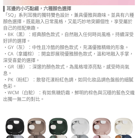
▌耳邊的小巧點綴，六種顏色選擇
「SQ」系列耳機的獨特雙色設計，兼具優雅與趣味。並具有六種
顏色選擇，既能融入日常風格，又能巧妙地突顯個性，享受屬於
自己的搭配樂趣。
・BK（黑）：經典顏色款式，自然融入任何時尚風格，持續深受
好評的選擇。
・GY（灰）：中性且冷酷的顏色款式，充滿優雅精緻的形象。
・CA（拿鐵棕）：開盒即展現優雅顏色款式，溫和地融入手掌，
深受喜愛的選擇。
・GR（綠）：深邃的顏色款式，為風格增添亮點，感受時尚氣
息。
・PK（粉紅）：散發花漾粉紅色調，如同化妝品調色盤般的細膩
色彩。
・WCM（白駝）：有如焦糖奶霜，鮮明的棕色與沉穩的藍色交織
出獨一無二的對比。