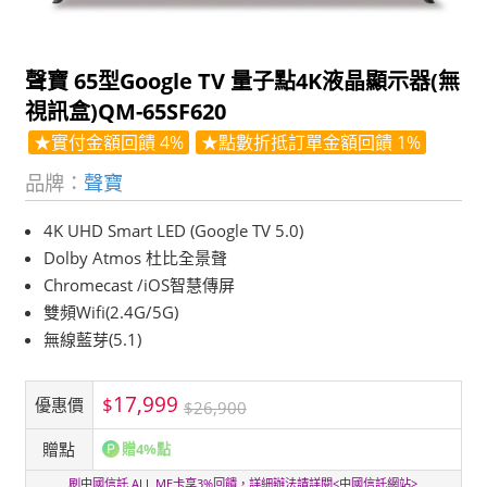
聲寶 65型Google TV 量子點4K液晶顯示器(無
視訊盒)QM-65SF620
★實付金額回饋 4%
★點數折抵訂單金額回饋 1%
品牌：
聲寶
4K UHD Smart LED (Google TV 5.0)
Dolby Atmos 杜比全景聲
Chromecast /iOS智慧傳屏
雙頻Wifi(2.4G/5G)
無線藍芽(5.1)
17,999
$
優惠價
$26,900
贈點
贈4%點
刷中國信託 ALL ME卡享3%回饋，詳細辦法請詳閱<
中國信託網站
>