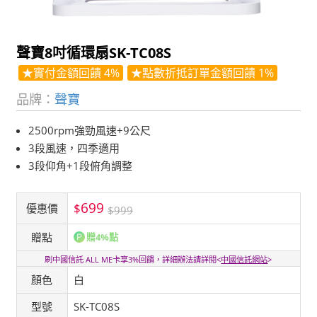
聲寶8吋循環扇SK-TC08S
★實付金額回饋 4%
★點數折抵訂單金額回饋 1%
品牌：
聲寶
2500rpm強勁風速+9公尺
3段風速，四季適用
3段仰角+1段俯角調整
699
$
優惠價
$999
贈點
贈4%點
刷中國信託 ALL ME卡享3%回饋，詳細辦法請詳閱<
中國信託網站
>
顏色
白
型號
SK-TC08S