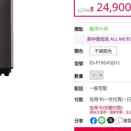
24,90
$
$
27900
贈點
贈4%點
刷中國信託 ALL M
顏色
不鏽鋼色
ES-P19DAS(S1)
型號
數量
一般宅配
配送
信用卡(一次付清)、
付款
信用卡(分期付款)
(限台北富邦、國泰世華、玉
複
分享