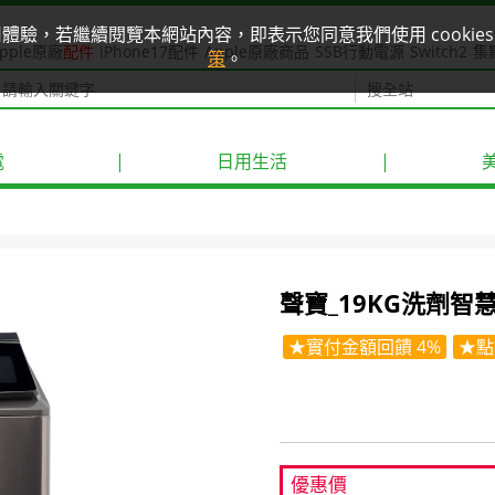
使用體驗，若繼續閱覽本網站內容，即表示您同意我們使用 cook
pple原廠
配件
iPhone17配件
Apple原廠商品
SSB行動電源
Switch2
集
策
。
電
|
日用生活
|
聲寶_19KG洗劑智慧投
★實付金額回饋 4%
★點
優惠價