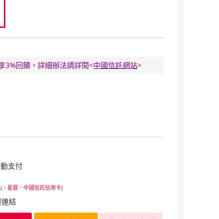
0
E卡享3%回饋，詳細辦法請詳閱<
中國信託網站
>
行動支付
山、星展、中國信託信用卡)
製連結