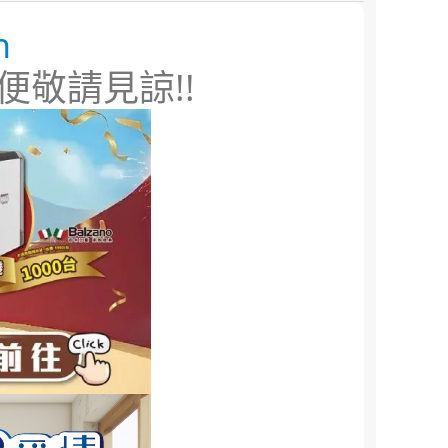
n
便敬請見諒!!