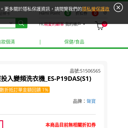
ies。更多關於隱私保護資訊，請閱覽我們的
隱私權保護政
0
0
Hami Point
折扣券
refresh
點神卡
Hi,
親愛的顧客
我的帳戶
0
美妝個清
|
保健/食品
品號:51506565
入變頻洗衣機_ES-P19DAS(S1)
數折抵訂單金額回饋 1%
品牌：
聲寶
本商品目前無相關折扣券