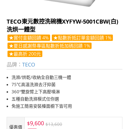
TECO東元數控洗碗機XYFYW-5001CBW(白)
洗烘一體型
★實付金額回饋 4%
★點數折抵訂單金額回饋 1%
★夏日感謝祭專區點數折抵加碼回饋 1%
★最高折 200元
品牌：
TECO
洗滌/烘乾/收納全自動三機一體
75℃高溫洗滌去汙抑菌
360°雙旋臂上下高壓噴淋
五種自動洗滌模式任你選
免施工簡易安裝檯面櫥下皆可用
9,600
$
$13,600
優惠價