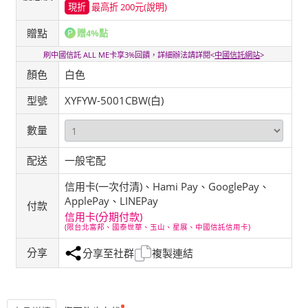
現折
最高折 200元
(說明)
贈點
贈4%點
刷中國信託 ALL ME卡享3%回饋，詳細辦法請詳閱<
中國信託網站
>
顏色
白色
型號
XYFYW-5001CBW(白)
數量
配送
一般宅配
信用卡(一次付清)、Hami Pay、GooglePay、
ApplePay、LINEPay
付款
信用卡(分期付款)
(限台北富邦、國泰世華、玉山、星展、中國信託信用卡)
分享
分享至社群
複製連結