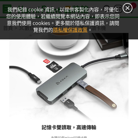
0
我們紀錄 cookie 資訊，以提供客製化內容，可優化
您的使用體驗，若繼續閱覽本網站內容，即表示您同
意我們使用 cookies。更多關於隱私保護資訊，請閱
首頁
3C數位
充電/傳輸
Hub/轉接/讀卡機
覽我們的
隱私權保護政策
。