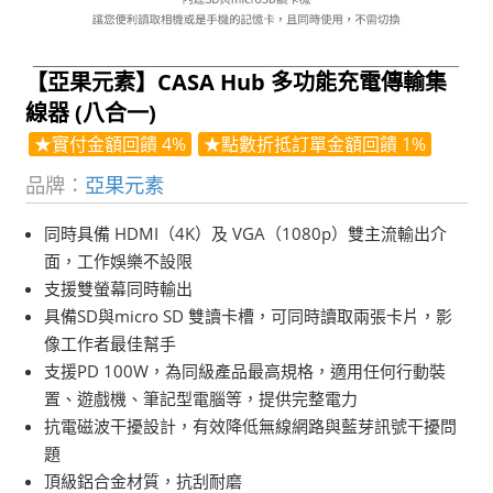
【亞果元素】CASA Hub 多功能充電傳輸集
線器 (八合一)
★實付金額回饋 4%
★點數折抵訂單金額回饋 1%
品牌：
亞果元素
同時具備 HDMI（4K）及 VGA（1080p）雙主流輸出介
面，工作娛樂不設限
支援雙螢幕同時輸出
具備SD與micro SD 雙讀卡槽，可同時讀取兩張卡片，影
像工作者最佳幫手
支援PD 100W，為同級產品最高規格，適用任何行動裝
置、遊戲機、筆記型電腦等，提供完整電力
抗電磁波干擾設計，有效降低無線網路與藍芽訊號干擾問
題
頂級鋁合金材質，抗刮耐磨