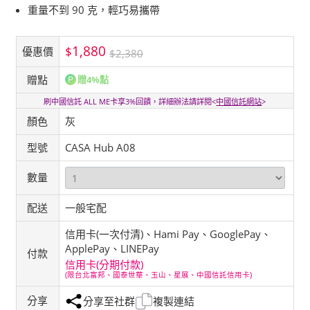
重量不到 90 克，輕巧易攜帶
1,880
$
優惠價
$2,380
贈點
贈4%點
刷中國信託 ALL ME卡享3%回饋，詳細辦法請詳閱<
中國信託網站
>
顏色
灰
型號
CASA Hub A08
數量
配送
一般宅配
信用卡(一次付清)、Hami Pay、GooglePay、
ApplePay、LINEPay
付款
信用卡(分期付款)
(限台北富邦、國泰世華、玉山、星展、中國信託信用卡)
分享
分享至社群
複製連結