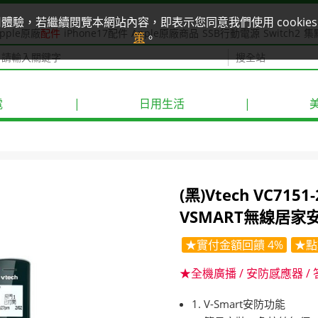
使用體驗，若繼續閱覽本網站內容，即表示您同意我們使用 cook
pple原廠
配件
iPhone17配件
Apple原廠商品
SSB行動電源
Switch2
集
策
。
電
|
日用生活
|
(黑)Vtech VC71
VSMART無線居家
★實付金額回饋 4%
★點
★全機廣播 / 安防感應器 /
1. V-Smart安防功能