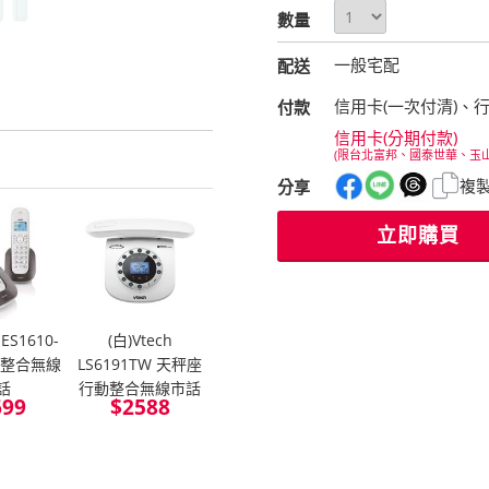
數量
一般宅配
配送
信用卡(一次付清)、
付款
信用卡(分期付款)
(限台北富邦、國泰世華、玉
複
分享
立即購買
 ES1610-
(白)Vtech
動整合無線
LS6191TW 天秤座
話
行動整合無線市話
699
$
2588