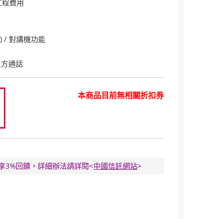
工程費用
) / 對講機功能
 三方通話
本商品目前無相關折扣券
0
E卡享3%回饋，詳細辦法請詳閱<
中國信託網站
>