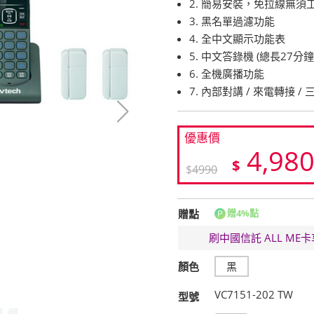
2. 簡易安裝，免拉線無須
3. 黑名單過濾功能
4. 全中文顯示功能表
5. 中文答錄機 (總長27分鐘
6. 全機廣播功能
7. 內部對講 / 來電轉接 /
優惠價
4,98
$
$
4990
贈點
贈4%點
刷中國信託 ALL M
顏色
黑
VC7151-202 TW
型號