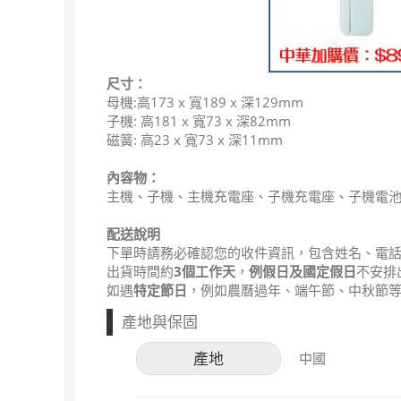
尺寸：
母機:高173 x 寬189 x 深129mm
子機: 高181 x 寬73 x 深82mm
磁簧: 高23 x 寬73 x 深11mm
內容物：
主機、子機、主機充電座、子機充電座、子機電池包
配送說明
下單時請務必確認您的收件資訊，包含姓名、電
出貨時間約
3個工作天
，
例假日及國定假日
不安排
如遇
特定節日
，例如農曆過年、端午節、中秋節
產地與保固
產地
中國