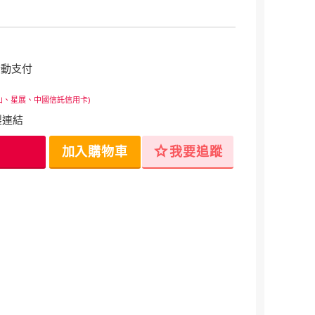
行動支付
山、星展、中國信託信用卡)
製連結
star
加入購物車
我要追蹤