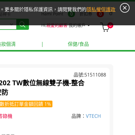
ies。更多關於隱私保護資訊，請閱覽我們的
隱私權保護政
0
0
Hami Point
折扣券
refresh
點神卡
Hi,
親愛的顧客
我的帳戶
0
美妝個清
|
保健/食品
品號:51511088
51-202 TW數位無線雙子機-整合
安防
數折抵訂單金額回饋 1%
 答錄機
品牌：
VTECH