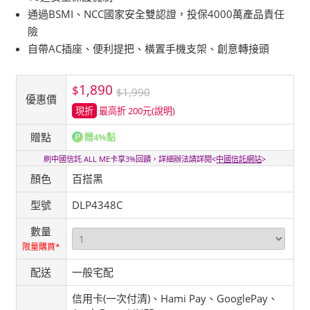
通過BSMI、NCC國家安全雙認證，投保4000萬產品責任
險
自帶AC插座、便利提把、橫置手機支架、創意轉接頭
1,890
$
$1,990
優惠價
現折
最高折 200元
(說明)
贈點
贈4%點
刷中國信託 ALL ME卡享3%回饋，詳細辦法請詳閱<
中國信託網站
>
顏色
百搭黑
型號
DLP4348C
數量
限量購買*
配送
一般宅配
信用卡(一次付清)、Hami Pay、GooglePay、