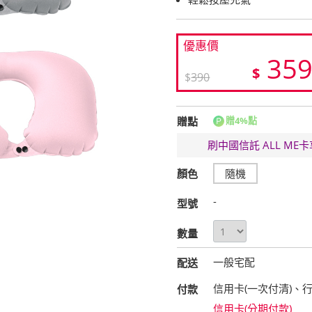
優惠價
35
$
$
390
贈點
贈4%點
刷中國信託 ALL M
顏色
隨機
-
型號
數量
一般宅配
配送
信用卡(一次付清)、
付款
信用卡(分期付款)