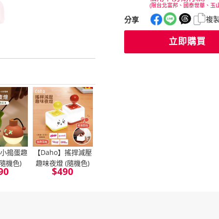
(限台北富邦、國泰世華、玉
複
分享
立即購買
】小搗蛋趣
【Daho】搖捍減壓
(隨機色)
趣味夜燈 (隨機色)
90
$
490