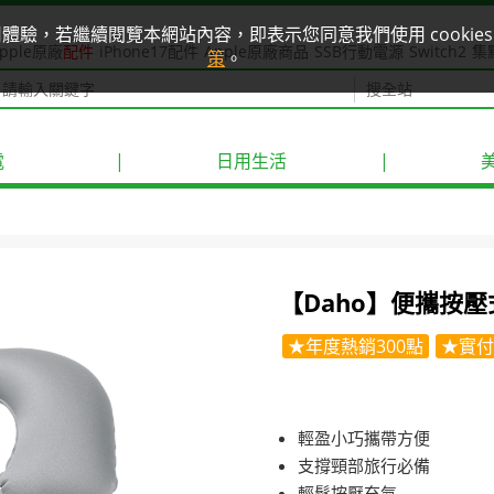
使用體驗，若繼續閱覽本網站內容，即表示您同意我們使用 cook
pple原廠
配件
iPhone17配件
Apple原廠商品
SSB行動電源
Switch2
集
策
。
電
|
日用生活
|
【Daho】便攜按壓
★年度熱銷300點
★實付
輕盈小巧攜帶方便
支撐頸部旅行必備
輕鬆按壓充氣