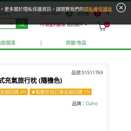
ies。更多關於隱私保護資訊，請閱覽我們的
隱私權保護政
0
0
Hami Point
折扣券
refresh
點神卡
Hi,
親愛的顧客
我的帳戶
0
美妝個清
|
保健/食品
品號:51511769
式充氣旅行枕 (隨機色)
金額回饋 4%
★點數折抵訂單金額回饋 1%
品牌：
Daho