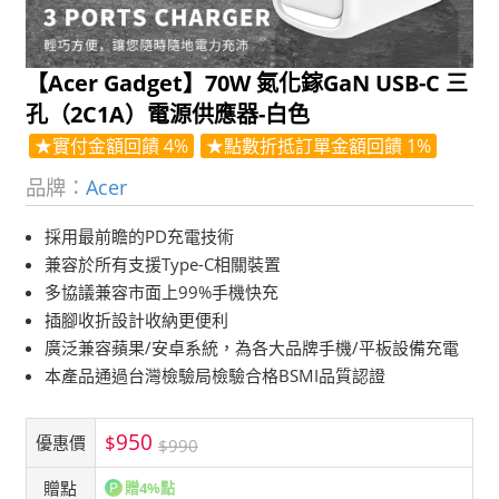
【Acer Gadget】70W 氮化鎵GaN USB-C 三
孔（2C1A）電源供應器-白色
★實付金額回饋 4%
★點數折抵訂單金額回饋 1%
品牌：
Acer
採用最前瞻的PD充電技術
兼容於所有支援Type-C相關裝置
多協議兼容市面上99%手機快充
插腳收折設計收納更便利
廣泛兼容蘋果/安卓系統，為各大品牌手機/平板設備充電
本產品通過台灣檢驗局檢驗合格BSMI品質認證
950
$
優惠價
$990
贈點
贈4%點