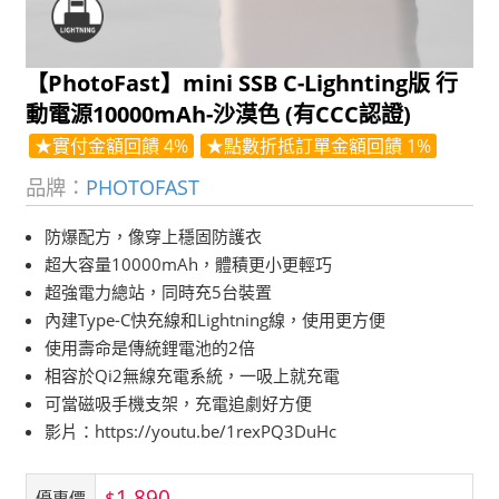
【PhotoFast】mini SSB C-Lighnting版 行
動電源10000mAh-沙漠色 (有CCC認證)
★實付金額回饋 4%
★點數折抵訂單金額回饋 1%
品牌：
PHOTOFAST
防爆配方，像穿上穩固防護衣
超大容量10000mAh，體積更小更輕巧
超強電力總站，同時充5台裝置
內建Type-C快充線和Lightning線，使用更方便
使用壽命是傳統鋰電池的2倍
相容於Qi2無線充電系統，一吸上就充電
可當磁吸手機支架，充電追劇好方便
影片：https://youtu.be/1rexPQ3DuHc
1,890
$
優惠價