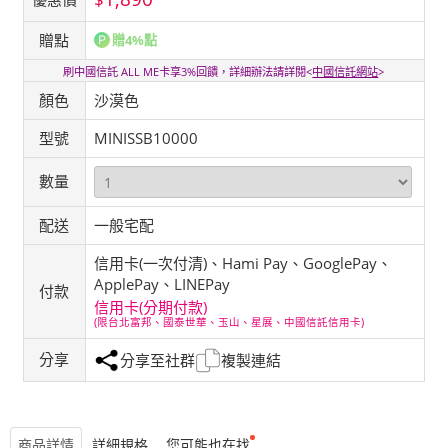
贈點
贈4%點
刷中國信託 ALL ME卡享3%回饋，詳細辦法請詳閱<
中國信託網站
>
顏色
沙漠色
型號
MINISSB10000
數量
配送
一般宅配
信用卡(一次付清)、Hami Pay、GooglePay、
ApplePay、LINEPay
付款
信用卡(分期付款)
(限台北富邦、國泰世華、玉山、星展、中國信託信用卡)
分享
分享至社群
複製連結
商品詳情
詳細規格
您可能也在找