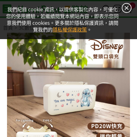
0
我們紀錄 cookie 資訊，以提供客製化內容，可優化
您的使用體驗，若繼續閱覽本網站內容，即表示您同
意我們使用 cookies。更多關於隱私保護資訊，請閱
首頁
3C數位
充電/傳輸
行動電源
覽我們的
隱私權保護政策
。