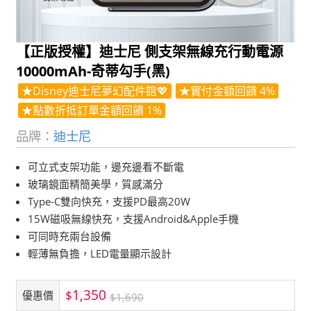
【正版授權】迪士尼 側支架無線充行動電源
10000mAh-奇蒂勾手(黑)
★Disney迪士尼夢幻配件館💖
★實付金額回饋 4%
★點數折抵訂單金額回饋 1%
品牌：
迪士尼
可立式支架功能，邊充邊看不斷電
玻璃鏡面精簡美學，質感滿分
Type-C雙向快充，支援PD最高20W
15W磁吸無線快充，支援Android&Apple手機
可同時充兩台設備
輕薄無負擔，LED電量顯示設計
1,350
$
優惠價
$1,690