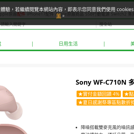
使用體驗，若繼續閱覽本網站內容，即表示您同意我們使用 cook
pple原廠
配件
iPhone17配件
Apple原廠商品
SSB行動電源
Switch2
集
策
。
電
|
日用生活
|
Sony WF-C710
★實付金額回饋 4%
★點
★夏日感謝祭專區點數折抵
降噪搭載雙麥克風的噪訊