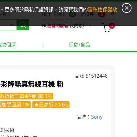
ies。更多關於隱私保護資訊，請閱覽我們的
隱私權保護政
0
0
Hami Point
折扣券
refresh
點神卡
Hi,
親愛的顧客
我的帳戶
0
美妝個清
|
保健/食品
品號:51512448
N 多彩降噪真無線耳機 粉
數折抵訂單金額回饋 1%
加碼回饋 1%
★最高折 200元
品牌：
Sony
感測技術