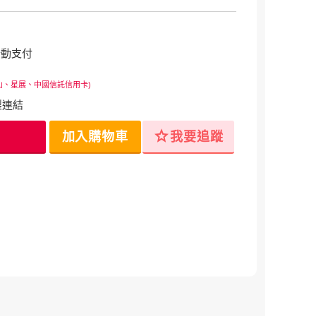
行動支付
山、星展、中國信託信用卡)
製連結
star
加入購物車
我要追蹤