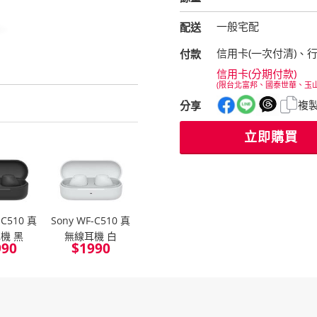
一般宅配
配送
信用卡(一次付清)、
付款
信用卡(分期付款)
(限台北富邦、國泰世華、玉
複
分享
立即購買
-C510 真
Sony WF-C510 真
機 黑
無線耳機 白
990
$
1990