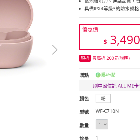
電池續航力、通話品質，
具備IPX4等級3的防水規格
優惠價
3,49
$
現折
最高折 200元
(說明)
贈點
贈4%點
刷中國信託 ALL M
顏色
粉
WF-C710N
型號
數量
1
餘量