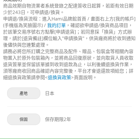
商品效期自物流業者系統登錄之配達簽收日起算，若距有效日期
少於243日，可申請退/換貨。
申請退/換貨流程：進入Hami品牌館首頁 / 畫面右上方[我的帳戶]
(手機版為笑臉圖示) /
我的訂單
，確認欲申請退/換貨商品項目，
於該筆交易序號右方點擊[申請退貨]；若同意採「換貨」方式辦
理，請於[退貨備註]欄位輸入"申請換貨"，供貨廠商將於收到通知
後儘快與您連繫處理。
請務必將您所訂購之完整商品及配件、贈品、包裝盒等相關內容
物置入於原外包裝箱內，並將商品回復原狀，並向取貨人員收取
退貨簽單並保留該單據到收到退款為止，以利後續退換貨作業，
須等廠商收回商品確認內容完整後，平台才會退還款項給您；詳
細退換貨政策請參閱<
退換貨政策
>頁面說明。
日本
產地
保存期限2年
保固