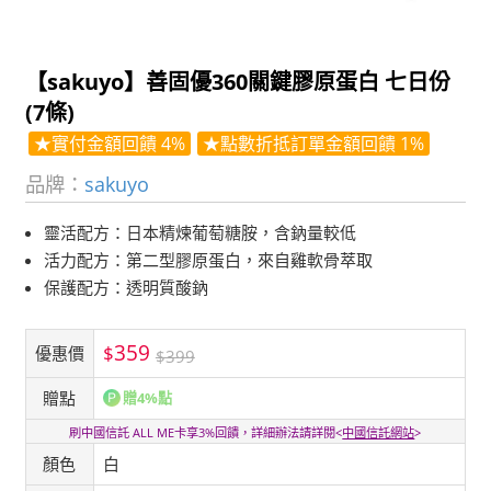
【sakuyo】善固優360關鍵膠原蛋白 七日份
(7條)
★實付金額回饋 4%
★點數折抵訂單金額回饋 1%
品牌：
sakuyo
靈活配方：日本精煉葡萄糖胺，含鈉量較低
活力配方：第二型膠原蛋白，來自雞軟骨萃取
保護配方：透明質酸鈉
359
$
優惠價
$399
贈點
贈4%點
刷中國信託 ALL ME卡享3%回饋，詳細辦法請詳閱<
中國信託網站
>
顏色
白